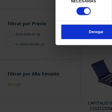
NECESARIAS
de
consentimiento
SUSCRIPCIÓN 
Filtrar por Precio
PROVI
949,
Denegar
€500-€999,99
(4)
Sólo para usuar
€1.000-€100.000
(1)
Filtrar por Año Emisión
2013
(1)
CAPITALES 
COLECCION