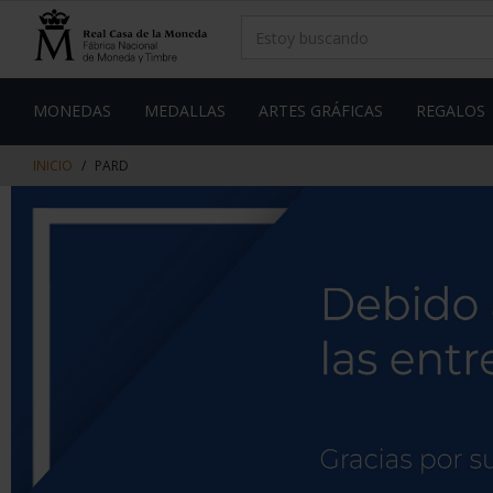
saltar
Saltar
al
al
contenido
men
de
navegacin
MONEDAS
MEDALLAS
ARTES GRÁFICAS
REGALOS
INICIO
PARD