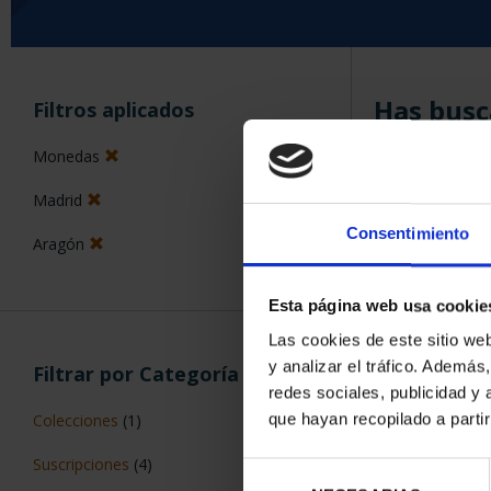
Has busc
Filtros aplicados
Monedas
ORDENAR POR:
Madrid
Consentimiento
Aragón
5 Productos en
Esta página web usa cookie
Las cookies de este sitio we
y analizar el tráfico. Ademá
Filtrar por Categoría
redes sociales, publicidad y
que hayan recopilado a parti
Colecciones
(1)
Suscripciones
(4)
Selección