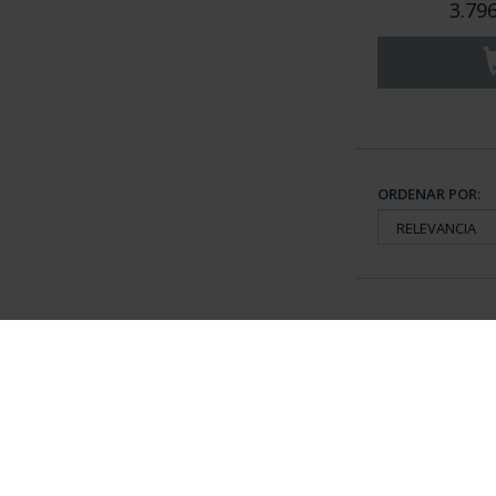
3.79
ORDENAR POR:
Información General
Contacto
|
Preguntas Frequentes (FAQs)
|
Aviso Legal
|
Condicio