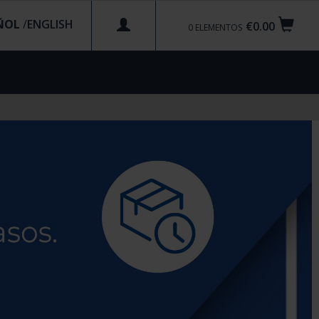
ÑOL
/
€0.00
0
ELEMENTOS