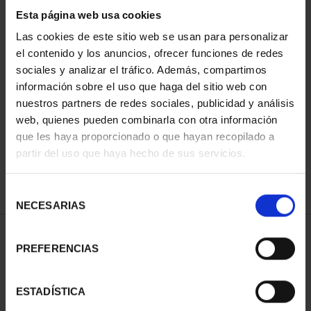
Esta página web usa cookies
Las cookies de este sitio web se usan para personalizar
el contenido y los anuncios, ofrecer funciones de redes
Has buscado "joyas museo II"
sociales y analizar el tráfico. Además, compartimos
información sobre el uso que haga del sitio web con
ORDENAR POR:
nuestros partners de redes sociales, publicidad y análisis
web, quienes pueden combinarla con otra información
que les haya proporcionado o que hayan recopilado a
partir del uso que haya hecho de sus servicios.
REFINAR
Selección
NECESARIAS
de
consentimiento
1 Productos encontrados
PREFERENCIAS
ESTADÍSTICA