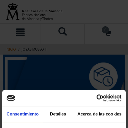
saltar
Saltar
0
al
al
contenido
men
de
navegacin
INICIO
JOYAS MUSEO II
Consentimiento
Detalles
Acerca de las cookies