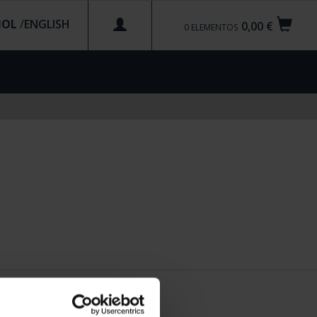
ÑOL
/
0,00 €
0
ELEMENTOS