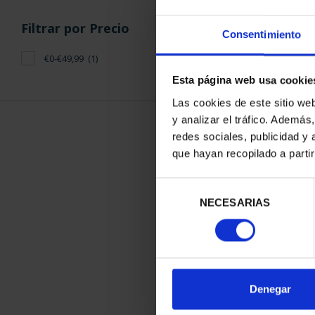
Filtrar por Precio
Consentimiento
€0-€49,99
(1)
Esta página web usa cookie
Las cookies de este sitio we
y analizar el tráfico. Ademá
redes sociales, publicidad y
que hayan recopilado a parti
MEDALLA 
'SANT
Selección
18,
NECESARIAS
de
consentimiento
Denegar
ORDENAR POR: