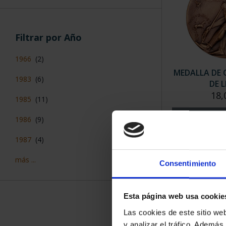
Filtrar por Año
1966
(2)
MEDALLA DE 
1983
(6)
DE 
18,
1985
(11)
1986
(9)
1987
(4)
más ...
Consentimiento
Esta página web usa cookie
Las cookies de este sitio we
y analizar el tráfico. Ademá