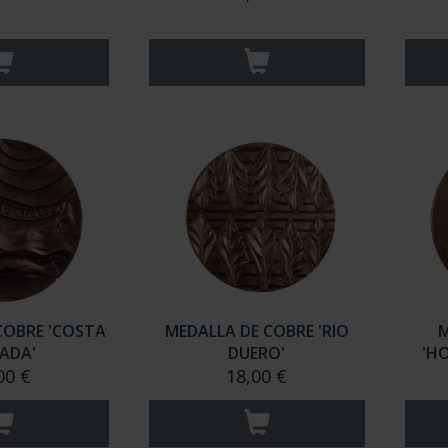
COBRE 'COSTA
MEDALLA DE COBRE 'RIO
M
ADA'
DUERO'
'H
00 €
18,00 €