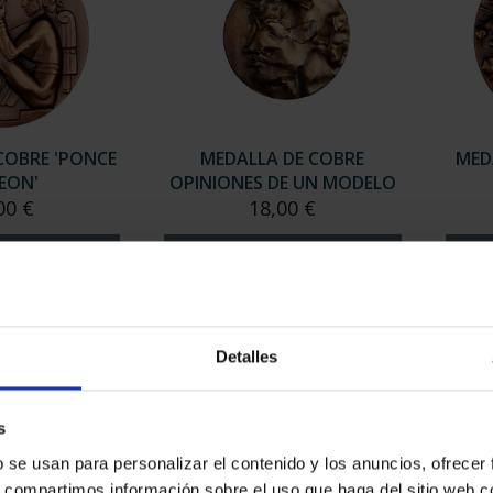
COBRE 'PONCE
MEDALLA DE COBRE
MED
LEON'
OPINIONES DE UN MODELO
00 €
18,00 €
Detalles
s
b se usan para personalizar el contenido y los anuncios, ofrecer
s, compartimos información sobre el uso que haga del sitio web 