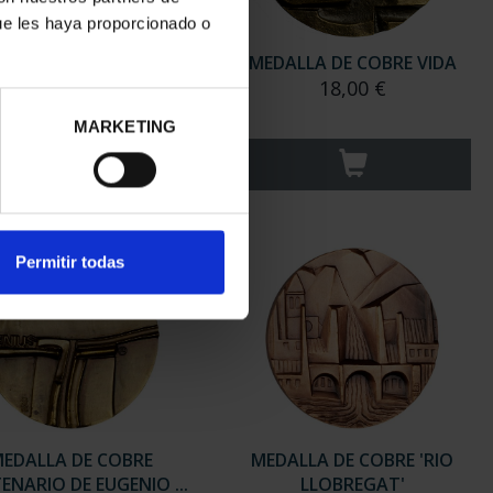
ue les haya proporcionado o
EDALLA DE COBRE
MEDALLA DE COBRE VIDA
'MÚSICA'
18,00 €
18,00 €
MARKETING
Permitir todas
EDALLA DE COBRE
MEDALLA DE COBRE 'RIO
ENARIO DE EUGENIO ...
LLOBREGAT'