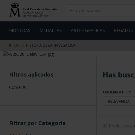
saltar
Saltar
al
al
contenido
men
de
navegacin
MONEDAS
MEDALLAS
ARTES GRÁFICAS
REGALOS
INICIO
HISTORIA DE LA NAVEGACION
Has busc
Filtros aplicados
Cobre
ORDENAR POR:
Filtrar por Categoría
68 Productos e