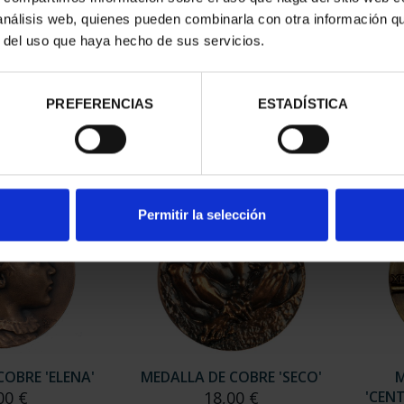
 análisis web, quienes pueden combinarla con otra información q
r del uso que haya hecho de sus servicios.
 DE COBRE
MEDALLA DE COBRE
M
LERIA'
FUTURO
00 €
18,00 €
PREFERENCIAS
ESTADÍSTICA
Permitir la selección
COBRE 'ELENA'
MEDALLA DE COBRE 'SECO'
M
00 €
18,00 €
'CENT