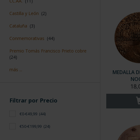
CC.AA.
(11)
Castilla y León
(2)
Cataluña
(3)
Conmemorativas
(44)
Premio Tomás Francisco Prieto cobre
(24)
más ...
MEDALLA DE
NOC
18,
Filtrar por Precio
€0-€49,99
(44)
€50-€199,99
(24)