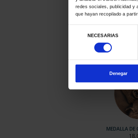
redes sociales, publicidad y
que hayan recopilado a parti
MEDALLA
'SIL
Selección
18,
NECESARIAS
de
consentimiento
Denegar
MEDALLA DE 
18,