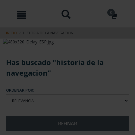
saltar
Saltar
0
al
al
contenido
men
de
navegacin
INICIO
HISTORIA DE LA NAVEGACION
Has buscado "historia de la
navegacion"
ORDENAR POR:
REFINAR