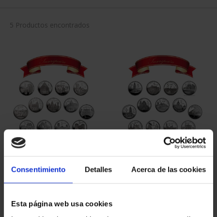
5 Productos encontrados
SUSCRIPCIÓN
SUSCRIPCIÓN
CAPITALES DE
CAPITALES DE
Consentimiento
Detalles
Acerca de las cookies
PROVINCIA 1
PROVINCIA 2
949,00 €
949,00 €
Sólo para usuarios
Sólo para usuarios
Esta página web usa cookies
registrados
registrados