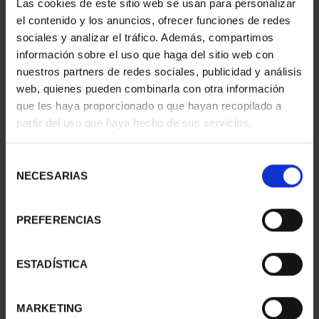
Las cookies de este sitio web se usan para personalizar
el contenido y los anuncios, ofrecer funciones de redes
sociales y analizar el tráfico. Además, compartimos
información sobre el uso que haga del sitio web con
nuestros partners de redes sociales, publicidad y análisis
web, quienes pueden combinarla con otra información
que les haya proporcionado o que hayan recopilado a
partir del uso que haya hecho de sus servicios.
Selección
SUSCRIPCIÓN
SUSCRIPCIÓN
NECESARIAS
de
CAPITALES DE
CAPITALES DE
consentimiento
PROVINCIA 3
PROVINCIA 4
949,00 €
949,00 €
PREFERENCIAS
Sólo para usuarios
Sólo para usuarios
registrados
registrados
ESTADÍSTICA
MARKETING