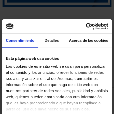
Has buscado "historia de la
navegacion"
Consentimiento
Detalles
Acerca de las cookies
ORDENAR POR:
Esta página web usa cookies
Las cookies de este sitio web se usan para personalizar
el contenido y los anuncios, ofrecer funciones de redes
REFINAR
sociales y analizar el tráfico. Además, compartimos
información sobre el uso que haga del sitio web con
nuestros partners de redes sociales, publicidad y análisis
4 Productos encontrados
web, quienes pueden combinarla con otra información
que les haya proporcionado o que hayan recopilado a
partir del uso que haya hecho de sus servicios.