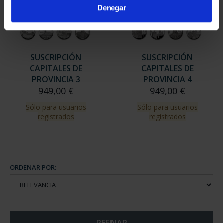
Denegar
SUSCRIPCIÓN
SUSCRIPCIÓN
CAPITALES DE
CAPITALES DE
PROVINCIA 3
PROVINCIA 4
949,00 €
949,00 €
Sólo para usuarios
Sólo para usuarios
registrados
registrados
ORDENAR POR:
REFINAR