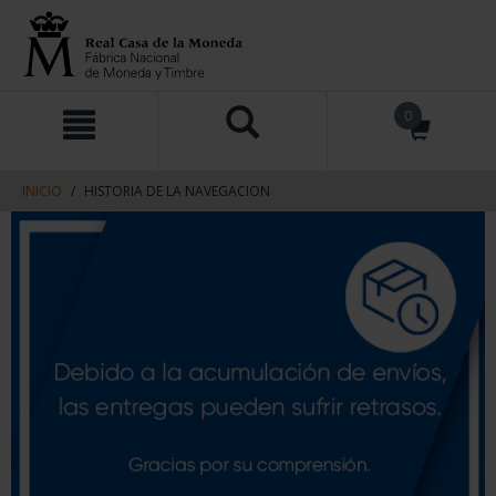
saltar
Saltar
0
al
al
contenido
men
de
navegacin
INICIO
HISTORIA DE LA NAVEGACION