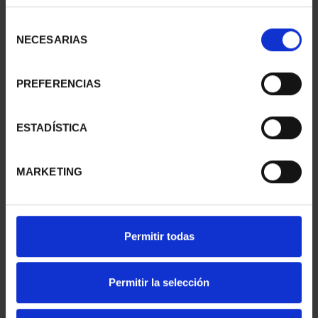
Selección
NECESARIAS
de
consentimiento
PREFERENCIAS
ESTADÍSTICA
SUSCRIPCIÓN
SUSCRIPCIÓN
CAPITALES DE
CAPITALES DE
PROVINCIA 1
PROVINCIA 2
MARKETING
949,00 €
949,00 €
Sólo para usuarios
Sólo para usuarios
registrados
registrados
Permitir todas
Permitir la selección