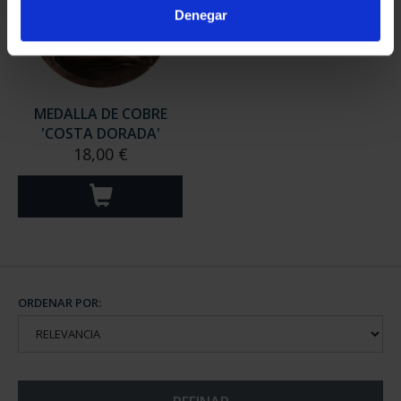
Denegar
MEDALLA DE COBRE
'COSTA DORADA'
18,00 €
ORDENAR POR: