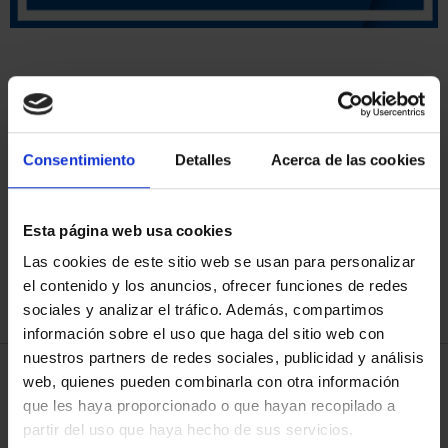
Has buscado "historia de la
navegacion"
Consentimiento
Detalles
Acerca de las cookies
ORDENAR POR:
Esta página web usa cookies
Las cookies de este sitio web se usan para personalizar
el contenido y los anuncios, ofrecer funciones de redes
REFINAR
sociales y analizar el tráfico. Además, compartimos
información sobre el uso que haga del sitio web con
nuestros partners de redes sociales, publicidad y análisis
3 Productos encontrados
web, quienes pueden combinarla con otra información
que les haya proporcionado o que hayan recopilado a
partir del uso que haya hecho de sus servicios.