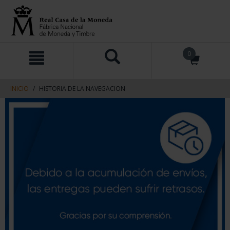
saltar
Saltar
0
al
al
contenido
men
de
navegacin
INICIO
HISTORIA DE LA NAVEGACION