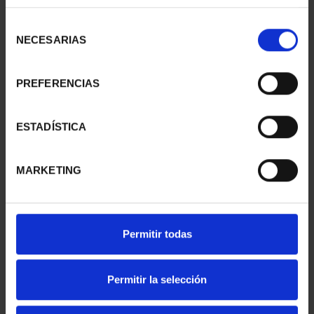
Selección
NECESARIAS
de
consentimiento
PREFERENCIAS
ESTADÍSTICA
MEDALLA DE COBRE
MEDALLA DE COBRE 'RIO
'CASA EN EL VALLE DE
LLOBREGAT'
A...
18,00 €
MARKETING
18,00 €
Permitir todas
Permitir la selección