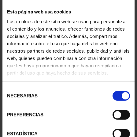
Esta página web usa cookies
1 Productos encontrados
Las cookies de este sitio web se usan para personalizar
el contenido y los anuncios, ofrecer funciones de redes
sociales y analizar el tráfico. Además, compartimos
información sobre el uso que haga del sitio web con
nuestros partners de redes sociales, publicidad y análisis
web, quienes pueden combinarla con otra información
que les haya proporcionado o que hayan recopilado a
partir del uso que haya hecho de sus servicios.
Selección
MEDALLA DE COBRE
NECESARIAS
de
'COSTA DORADA'
consentimiento
18,00 €
PREFERENCIAS
ESTADÍSTICA