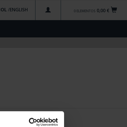
ÑOL
/
0,00 €
0
ELEMENTOS