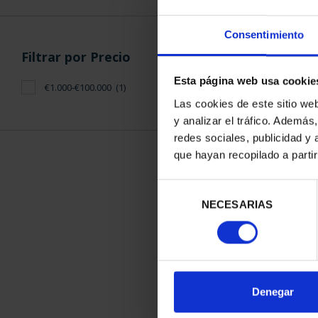
Consentimiento
Filtrar por Precio
Esta página web usa cookie
€1.000-€100.000
(1)
Las cookies de este sitio we
y analizar el tráfico. Ademá
redes sociales, publicidad y
que hayan recopilado a parti
CAPITALES D
COLECCION 
Selección
3.796
NECESARIAS
de
consentimiento
Denegar
ORDENAR POR: