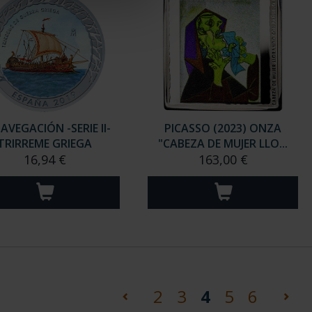
NAVEGACIÓN -SERIE II-
PICASSO (2023) ONZA
TRIRREME GRIEGA
"CABEZA DE MUJER LLO...
16,94 €
163,00 €
(current)
2
3
4
5
6