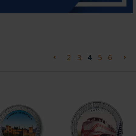
(current)
2
3
4
5
6