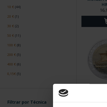
HI
10 €
(44)
16,
20 €
(1)
30 €
(2)
50 €
(11)
100 €
(8)
200 €
(5)
400 €
(6)
0,15€
(5)
H. NAVEGACI
NAVE COMB
16,
Filtrar por Técnica