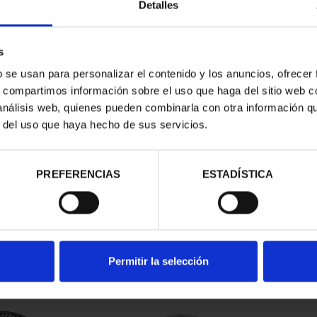
Detalles
s
b se usan para personalizar el contenido y los anuncios, ofrecer
s, compartimos información sobre el uso que haga del sitio web 
 análisis web, quienes pueden combinarla con otra información q
r del uso que haya hecho de sus servicios.
PREFERENCIAS
ESTADÍSTICA
RIL - RENFE-
250 ANIV. EEUU -
Hª A
VE
CINCUENTÍN
94 €
610,00 €
Permitir la selección