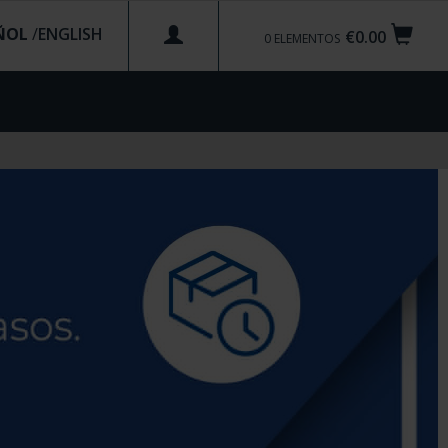
ÑOL
/
€0.00
0
ELEMENTOS