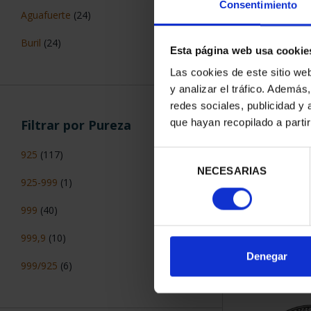
Consentimiento
Aguafuerte
(24)
Buril
(24)
Esta página web usa cookie
Las cookies de este sitio we
y analizar el tráfico. Ademá
redes sociales, publicidad y
que hayan recopilado a parti
Filtrar por Pureza
925
(117)
Selección
NECESARIAS
de
925-999
(1)
Hª FERROCAR
consentimiento
A
999
(40)
16,
999,9
(10)
Denegar
999/925
(6)