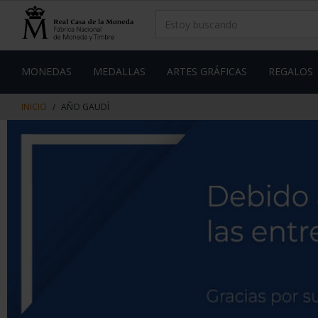
saltar
Saltar
al
al
contenido
men
de
navegacin
MONEDAS
MEDALLAS
ARTES GRÁFICAS
REGALOS
INICIO
AÑO GAUDÍ