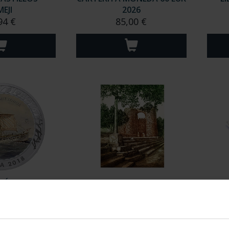
MEJI
2026
94 €
85,00 €
ÓN -SERIE I-
AGUAFUERTE 'PUERTA SAN
BA
ATE FEN...
VICENTE'
94 €
96,00 €