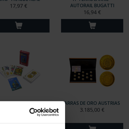
17,97 €
AUTORAIL BUGATTI
16,94 €
RAJA 'DON QUIJOTE'
ARRAS DE ORO AUSTRIAS
6,00 €
3.185,00 €