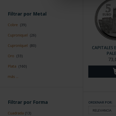
Filtrar por Metal
Cobre
(39)
Cuproniquel
(26)
Cuproníquel
(80)
CAPITALES 
PAL
Oro
(33)
73,
Plata
(160)
más ...
Filtrar por Forma
ORDENAR POR:
Cuadrada
(13)