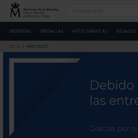
saltar
Saltar
al
al
contenido
men
de
navegacin
MONEDAS
MEDALLAS
ARTES GRÁFICAS
REGALOS
INICIO
AÑO GAUDÍ