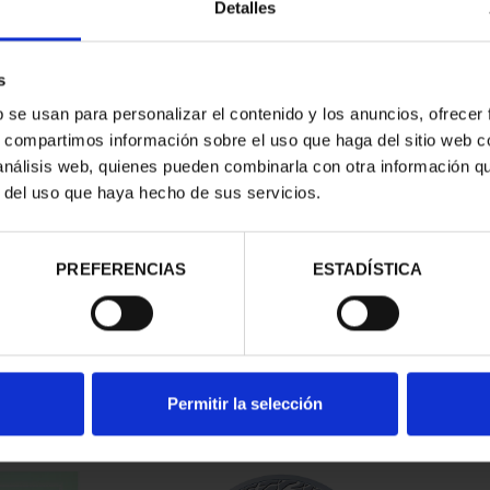
Detalles
s
b se usan para personalizar el contenido y los anuncios, ofrecer
s, compartimos información sobre el uso que haga del sitio web 
 análisis web, quienes pueden combinarla con otra información q
r del uso que haya hecho de sus servicios.
PREFERENCIAS
ESTADÍSTICA
 - DIRIGIBLE
JOYAS MUSEO II -
150
EPPELIN
COLECCIÓN MONEDAS ORO
94 €
6.170,00 €
Permitir la selección