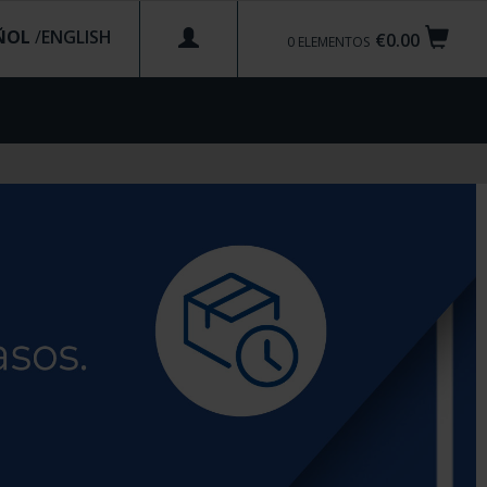
ÑOL
/
€0.00
0
ELEMENTOS