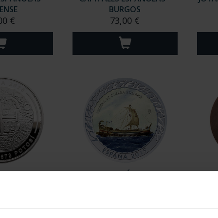
ENSE
BURGOS
00 €
73,00 €
O II - 1673
H. NAVEGACIÓN -SERIE IV-
MED
 8 REALES
BIRREME ROMANA
TF
,00 €
16,94 €