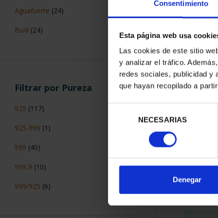
Consentimiento
Aguafuerte
(24)
Buril
(24)
Esta página web usa cookie
Las cookies de este sitio we
y analizar el tráfico. Ademá
redes sociales, publicidad y
que hayan recopilado a parti
Filtrar por Pureza
925
(117)
Selección
NECESARIAS
de
925-999
(1)
Hª AVIACIÓN
consentimiento
GRAF Z
999
(40)
16,
999,9
(10)
Denegar
999/925
(6)