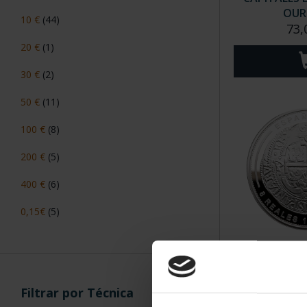
OUR
10 €
(44)
73,
20 €
(1)
30 €
(2)
50 €
(11)
100 €
(8)
200 €
(5)
400 €
(6)
0,15€
(5)
JOYAS MUSE
POTOSÍ -
140
Filtrar por Técnica