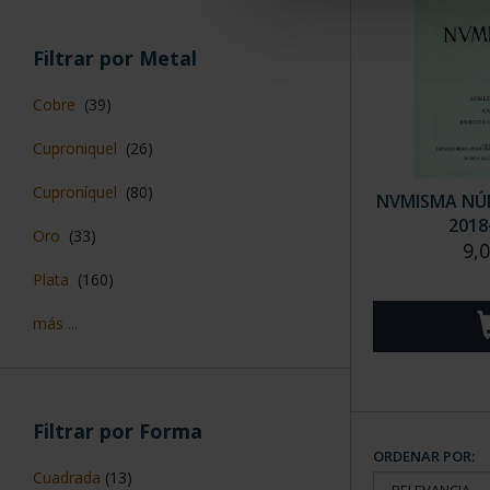
Filtrar por Metal
Cobre
(39)
Cuproniquel
(26)
Cuproníquel
(80)
NVMISMA NÚM
2018
Oro
(33)
9,
Plata
(160)
más ...
Filtrar por Forma
ORDENAR POR:
Cuadrada
(13)