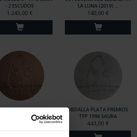
- 2 ESCUDOS
LA LUNA (2019) ...
1.245,00 €
140,00 €
ALLA COBRE PREMIOS
MEDALLA PLATA PREMIOS
P 1996 ANTONIO S...
TFP 1996 SAURA
143,00 €
443,00 €