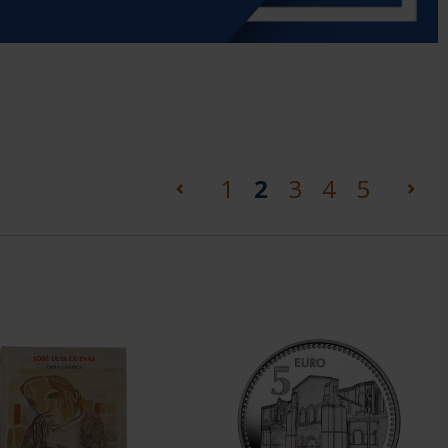
(current)
1
2
3
4
5