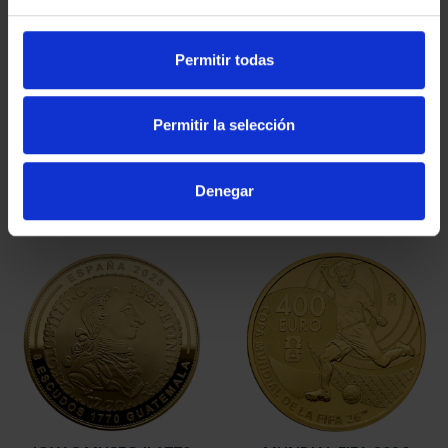
Permitir todas
425 ANIV. DE VELÁQUEZ
425 ANIV. DE
(2024) COL. COMP.
VELÁZQUEZ (2024) 8
5.349,00 €
ESCUDOS
Permitir la selección
4.280,00 €
Denegar