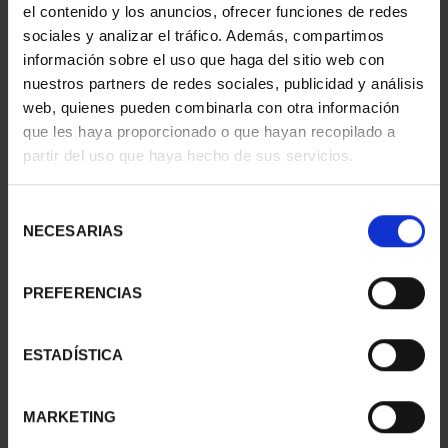
el contenido y los anuncios, ofrecer funciones de redes
sociales y analizar el tráfico. Además, compartimos
información sobre el uso que haga del sitio web con
nuestros partners de redes sociales, publicidad y análisis
web, quienes pueden combinarla con otra información
que les haya proporcionado o que hayan recopilado a
AÑO GAUDÍ - SAGRADA
150 AÑOS DEL ESCUDO -
partir del uso que haya hecho de sus servicios.
FAMILIA 8 ESCUDOS
MONEDA 8 ESCUDOS
4.280,00 €
4.280,00 €
Selección
NECESARIAS
de
consentimiento
PREFERENCIAS
ESTADÍSTICA
MARKETING