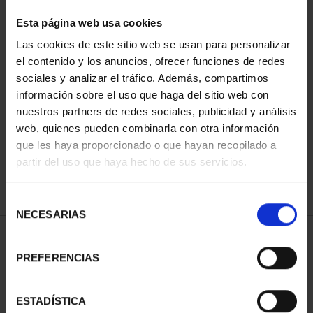
Esta página web usa cookies
Las cookies de este sitio web se usan para personalizar
Has buscado "año gaudí"
el contenido y los anuncios, ofrecer funciones de redes
sociales y analizar el tráfico. Además, compartimos
información sobre el uso que haga del sitio web con
ORDENAR POR:
nuestros partners de redes sociales, publicidad y análisis
web, quienes pueden combinarla con otra información
que les haya proporcionado o que hayan recopilado a
partir del uso que haya hecho de sus servicios.
REFINAR
Selección
NECESARIAS
de
consentimiento
2 Productos encontrados
PREFERENCIAS
ESTADÍSTICA