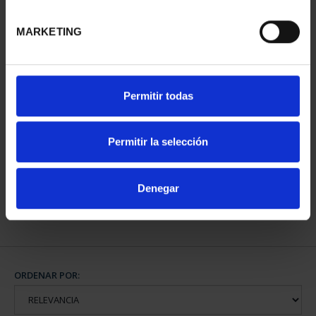
MARKETING
Permitir todas
CARTERITA MONEDA 40
CARTERITA MONEDA 40
EUR 2022
EUR 2024 X
VCºVTA.MNDO
PROCLAMAC...
Permitir la selección
64,00 €
64,00 €
Denegar
ORDENAR POR: