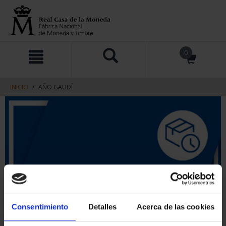
saltar
Saltar
0
al
al
contenido
men
de
navegacin
INICIO
AÑO GAUDÍ
Consentimiento
Detalles
Acerca de las cookies