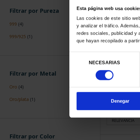
Esta página web usa cookie
Filtrar por Pureza
Las cookies de este sitio we
999
(4)
y analizar el tráfico. Ademá
redes sociales, publicidad y
999/925
(1)
que hayan recopilado a parti
PROCLAMACI
(2024) 
Selección
3.08
NECESARIAS
de
consentimiento
Filtrar por Metal
Oro
(4)
Oro/plata
(1)
Denegar
ORDENAR POR:
Filtrar por Color