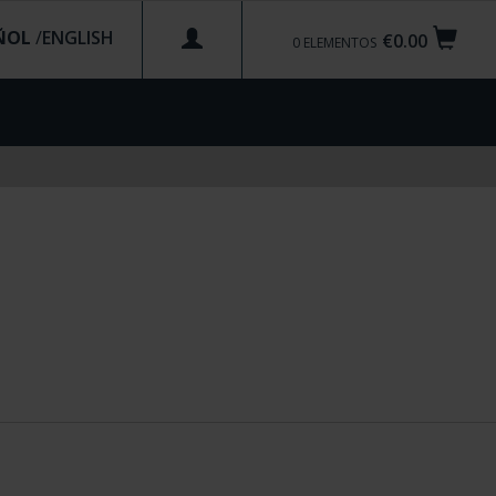
ÑOL
/
€0.00
0
ELEMENTOS