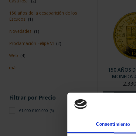
Casa Real
(2)
150 años de la desaparición de los
Escudos
(1)
Novedades
(1)
Proclamación Felipe VI
(2)
Web
(4)
más ...
150 AÑOS D
MONEDA 4
2.330
Filtrar por Precio
€1.000-€100.000
(5)
Consentimiento