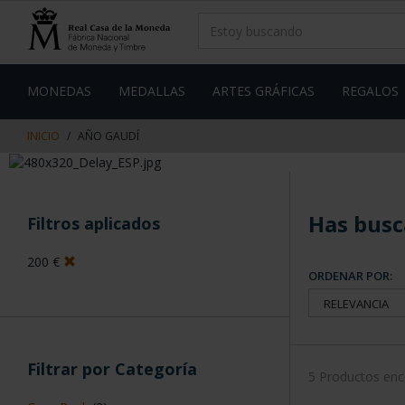
saltar
Saltar
al
al
contenido
men
de
navegacin
MONEDAS
MEDALLAS
ARTES GRÁFICAS
REGALOS
INICIO
AÑO GAUDÍ
Has busc
Filtros aplicados
200 €
ORDENAR POR:
Filtrar por Categoría
5 Productos en