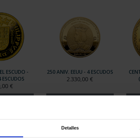
EL ESCUDO -
250 ANIV. EEUU - 4 ESCUDOS
CEN
 ESCUDOS
2.330,00 €
,00 €
Detalles