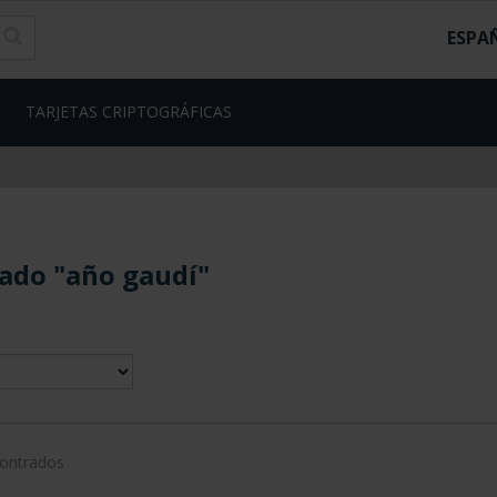
ESPA
TARJETAS CRIPTOGRÁFICAS
ado "año gaudí"
contrados