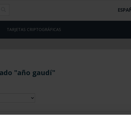
ESPA
TARJETAS CRIPTOGRÁFICAS
ado "año gaudí"
contrados