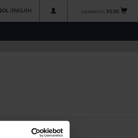
ÑOL
/
€0.00
0
ELEMENTOS