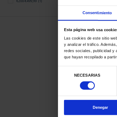
€200-€499,99
(1)
Consentimiento
Esta página web usa cookie
Las cookies de este sitio we
y analizar el tráfico. Ademá
redes sociales, publicidad y
que hayan recopilado a parti
JOYAS NUMI
(2019) CAS
Selección
245,
NECESARIAS
de
consentimiento
Denegar
ORDENAR POR: