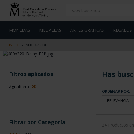
saltar
Saltar
al
al
contenido
men
de
navegacin
MONEDAS
MEDALLAS
ARTES GRÁFICAS
REGALOS
INICIO
AÑO GAUDÍ
Has busc
Filtros aplicados
Aguafuerte
ORDENAR POR:
Filtrar por Categoría
24 Productos e