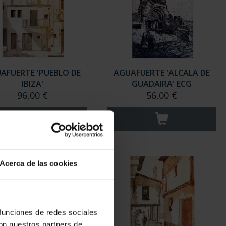
AFUERTE 'PUEBLO DE
AGUAFUERTE 'ALCALA DE
IBIZA'
GUADAIRA' ECG
96,00 €
56,00 €
Acerca de las cookies
 funciones de redes sociales
con nuestros partners de