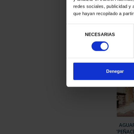
redes sociales, publicidad y
que hayan recopilado a parti
AGUAFUERT
NORIA-
Selección
96,
NECESARIAS
de
consentimiento
Denegar
AGUA
'PEÑAC