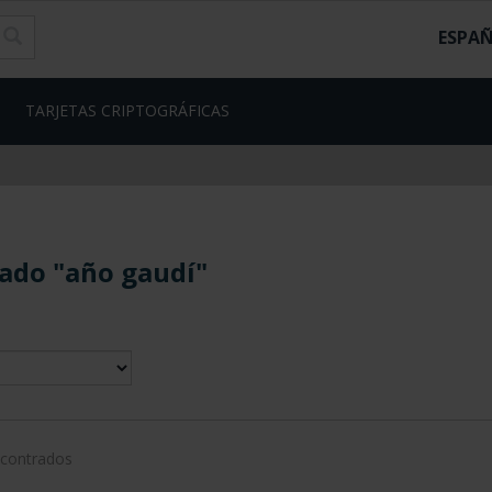
ESPA
TARJETAS CRIPTOGRÁFICAS
ado "año gaudí"
ncontrados