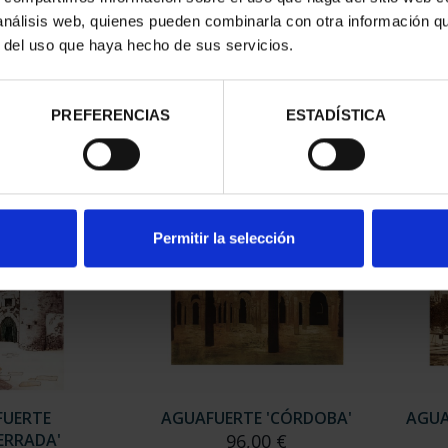
 análisis web, quienes pueden combinarla con otra información q
r del uso que haya hecho de sus servicios.
E 'IBIZA LA
AGUAFUERTE 'COMBARRO'
A
BALEAR'
96,00 €
00 €
PREFERENCIAS
ESTADÍSTICA
Permitir la selección
FUERTE
AGUAFUERTE 'CÓRDOBA'
AGUA
ERRADA'
96,00 €