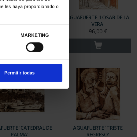
ue les haya proporcionado o
GUAFUERTE RIALP
AGUAFUERTE 'LOSAR DE LA
(LERIDA)
VERA'
96,00 €
96,00 €
MARKETING
Permitir todas
FUERTE 'CATEDRAL DE
AGUAFUERTE 'TRISTE
PALMA'
REGRESO'