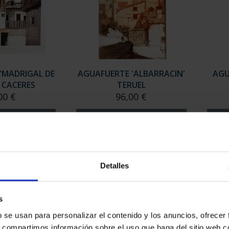
'MADRIGAL DE
AGUAFUERTE 'ALBARRACIN'
AGU
' CACERES
TERUEL
00 €
96,00 €
Detalles
s
b se usan para personalizar el contenido y los anuncios, ofrecer
s, compartimos información sobre el uso que haga del sitio web 