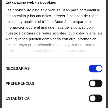
Esta página web usa cookies
150 AÑOS DEL ESCUDO -
JOYAS MUSEO II - 1715
MONEDA 4 ESCUDOS
LIMA - 2 ESCUDOS
Las cookies de este sitio web se usan para personalizar
2.330,00 €
1.245,00 €
el contenido y los anuncios, ofrecer funciones de redes
sociales y analizar el tráfico. Además, compartimos
información sobre el uso que haga del sitio web con
nuestros partners de redes sociales, publicidad y análisis
web, quienes pueden combinarla con otra información
que les haya proporcionado o que hayan recopilado a
partir del uso que haya hecho de sus servicios.
Selección
NECESARIAS
de
consentimiento
PREFERENCIAS
JOYAS MUSEO II -
150 AÑOS DEL ESCUDO -
COLECCIÓN MONEDAS
MONEDA 1 ESCUDO
ESTADÍSTICA
ORO
645,00 €
6.170,00 €