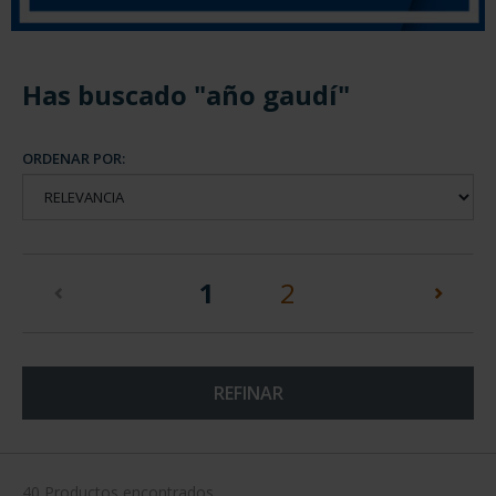
Has buscado "año gaudí"
ORDENAR POR:
(current)
1
2
REFINAR
40 Productos encontrados