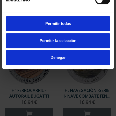
HIMEJI
TALGO II
16,94 €
16,94 €
Permitir todas
Permitir la selección
Denegar
Hª FERROCARRIL -
H. NAVEGACIÓN -SERIE
AUTORAIL BUGATTI
I- NAVE COMBATE FEN...
16,94 €
16,94 €