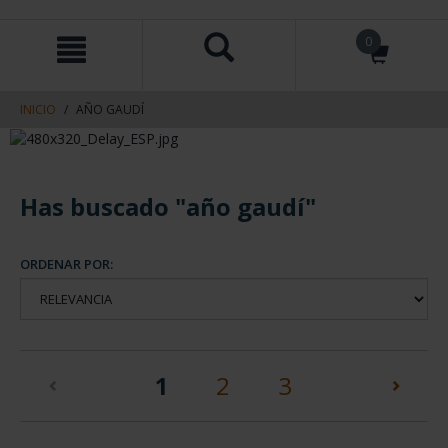
saltar
Saltar
0
al
al
contenido
men
de
navegacin
INICIO
AÑO GAUDÍ
Has buscado "año gaudí"
ORDENAR POR:
(current)
1
2
3