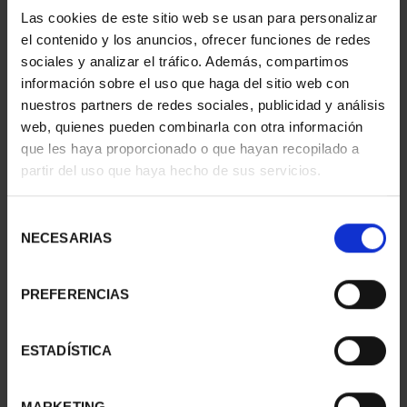
Las cookies de este sitio web se usan para personalizar
el contenido y los anuncios, ofrecer funciones de redes
Hª AVIACIÓN -
MONEDA CASTILLOS -
sociales y analizar el tráfico. Además, compartimos
NORTHROP F-5
ALHAMBRA DE
información sobre el uso que haga del sitio web con
16,94 €
GRANADA
nuestros partners de redes sociales, publicidad y análisis
16,94 €
web, quienes pueden combinarla con otra información
que les haya proporcionado o que hayan recopilado a
partir del uso que haya hecho de sus servicios.
Selección
NECESARIAS
de
consentimiento
PREFERENCIAS
ESTADÍSTICA
MONEDA CASTILLOS -
Hª FERROCARRIL -
MARKETING