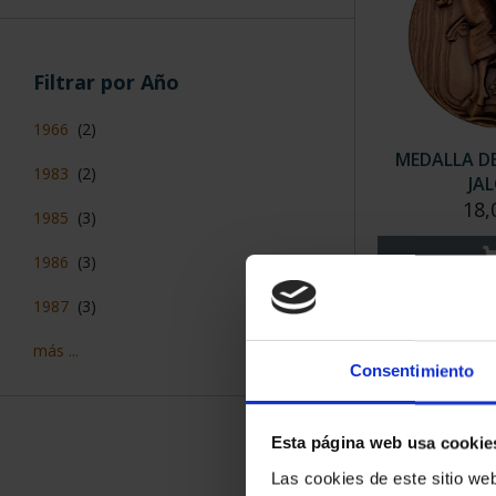
Filtrar por Año
1966
(2)
MEDALLA DE
1983
(2)
JA
18,
1985
(3)
1986
(3)
1987
(3)
más ...
Consentimiento
Esta página web usa cookie
Las cookies de este sitio we