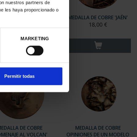
con nuestros partners de
ue les haya proporcionado o
LLA DE COBRE 'COSTA
MEDALLA DE COBRE 'JAÉN'
DORADA'
18,00 €
18,00 €
MARKETING
Permitir todas
EDALLA DE COBRE
MEDALLA DE COBRE
OMENAJE AL VOLCAN'
OPINIONES DE UN MODELO