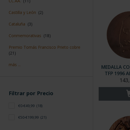
CC.AA.
(11)
Castilla y León
(2)
Cataluña
(3)
Conmemorativas
(18)
Premio Tomás Francisco Prieto cobre
(21)
más ...
MEDALLA CO
TFP 1996 A
143,
Filtrar por Precio
€0-€49,99
(18)
€50-€199,99
(21)