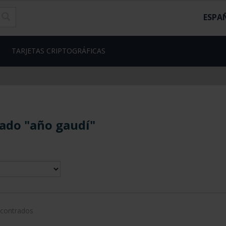
ESPA
TARJETAS CRIPTOGRÁFICAS
ado "año gaudí"
ncontrados