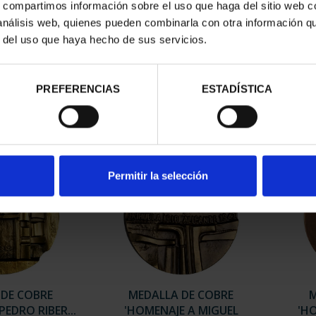
s, compartimos información sobre el uso que haga del sitio web 
 análisis web, quienes pueden combinarla con otra información q
BRE TFP 2024
MEDALLA DE COBRE 'CASA
MEDA
r del uso que haya hecho de sus servicios.
 FERRER"
EN EL VALLE DE A...
,00 €
18,00 €
PREFERENCIAS
ESTADÍSTICA
Permitir la selección
 DE COBRE
MEDALLA DE COBRE
M
PEDRO RIBER...
'HOMENAJE A MIGUEL
'H