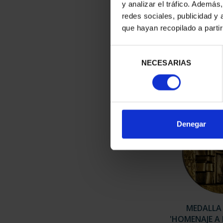
y analizar el tráfico. Ademá
redes sociales, publicidad y
MEDALLA CO
que hayan recopilado a parti
"ESTHER
143
Selección
NECESARIAS
de
consentimiento
Denegar
MEDALLA
'HOMENAJE A 