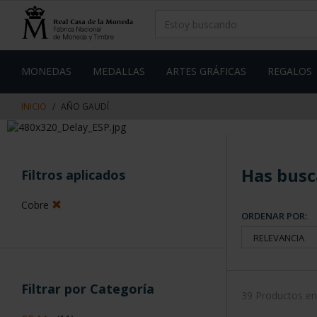
saltar
Saltar
al
al
contenido
men
de
navegacin
MONEDAS
MEDALLAS
ARTES GRÁFICAS
REGALOS
INICIO
AÑO GAUDÍ
Has busc
Filtros aplicados
Cobre
ORDENAR POR:
Filtrar por Categoría
39 Productos e