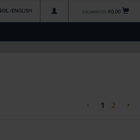
ÑOL
/
€0.00
0
ELEMENTOS
(current)
1
2