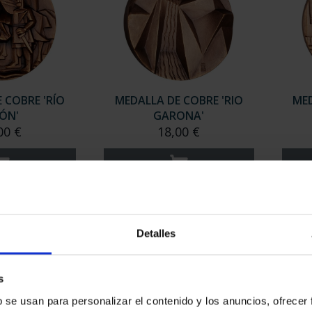
 COBRE 'RÍO
MEDALLA DE COBRE 'RIO
MED
LÓN'
GARONA'
00 €
18,00 €
Detalles
s
b se usan para personalizar el contenido y los anuncios, ofrecer