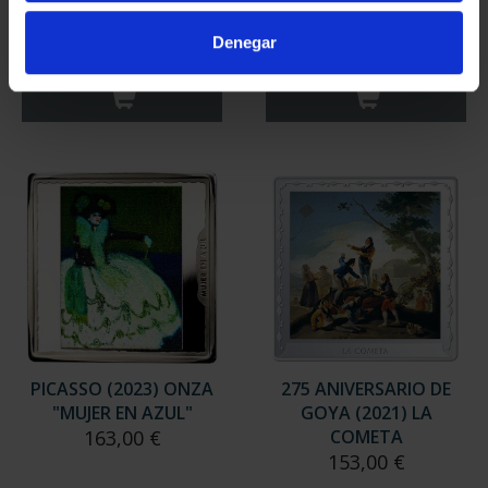
"ARLEQUÍN (LEÓNIDE)"
GOYA (2021) PERRO
163,00 €
153,00 €
Denegar
PICASSO (2023) ONZA
275 ANIVERSARIO DE
"MUJER EN AZUL"
GOYA (2021) LA
163,00 €
COMETA
153,00 €