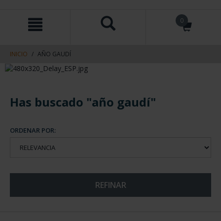
saltar
Saltar
0
al
al
contenido
men
de
navegacin
INICIO
AÑO GAUDÍ
Has buscado "año gaudí"
ORDENAR POR:
REFINAR