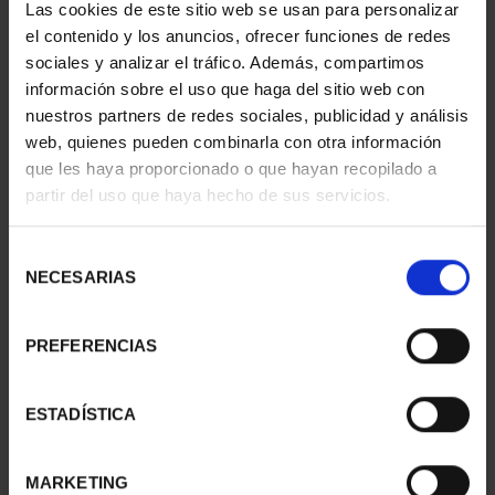
Las cookies de este sitio web se usan para personalizar
AÑO GAUDÍ - CASA
AÑO GAUDÍ - PARQUE
el contenido y los anuncios, ofrecer funciones de redes
MILÁ 2 ESCUDOS
GÜELL 8 REALES
sociales y analizar el tráfico. Además, compartimos
1.245,00 €
140,00 €
información sobre el uso que haga del sitio web con
nuestros partners de redes sociales, publicidad y análisis
web, quienes pueden combinarla con otra información
que les haya proporcionado o que hayan recopilado a
partir del uso que haya hecho de sus servicios.
Selección
NECESARIAS
de
consentimiento
PREFERENCIAS
ESTADÍSTICA
AÑO GAUDÍ -
EUROSET PROOF AÑO
COLECCIÓN MONEDAS 2
2025
ESCUDOS
80,00 €
MARKETING
3.735,00 €