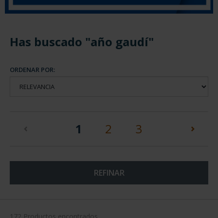
Has buscado "año gaudí"
ORDENAR POR:
(current)
1
2
3
REFINAR
172 Productos encontrados