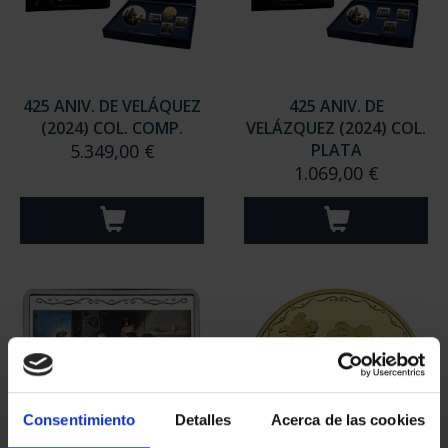
425 ANIV. DE VELÁQUEZ
425 ANIV. DE
(2024) COL. COMP.
VELÁZQUEZ (2024) COL.
5.349,00 €
PLATA
1.069,00 €
Consentimiento
Detalles
Acerca de las cookies