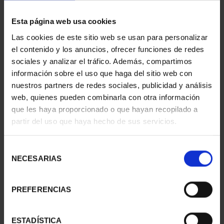
425 ANIV VELÁZQUEZ
425 ANIV. DE
Esta página web usa cookies
(2024) FRAGUA
VELÁZQUEZ (2024) 8
Las cookies de este sitio web se usan para personalizar
VULCANO
ESCUDOS
el contenido y los anuncios, ofrecer funciones de redes
153,00 €
4.280,00 €
sociales y analizar el tráfico. Además, compartimos
información sobre el uso que haga del sitio web con
nuestros partners de redes sociales, publicidad y análisis
web, quienes pueden combinarla con otra información
que les haya proporcionado o que hayan recopilado a
partir del uso que haya hecho de sus servicios.
Selección
NECESARIAS
de
consentimiento
PREFERENCIAS
XIII SERIE
XIII SERIE
ESTADÍSTICA
IBEROAMERICANA -
IBEROAMERICANA