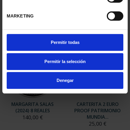
MONEDA ESPA...
"CAPITALES"
73,00 €
595,00 €
MARKETING
Permitir todas
Permitir la selección
Denegar
MARGARITA SALAS
CARTERITA 2 EURO
(2024) 8 REALES
PROOF PATRIMONIO
140,00 €
MUNDIA...
25,00 €