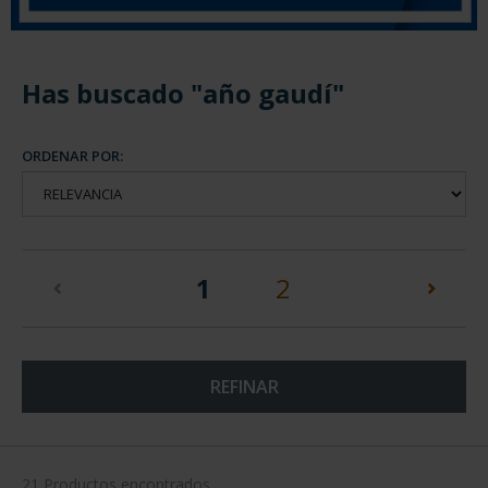
Has buscado "año gaudí"
ORDENAR POR:
(current)
1
2
REFINAR
21 Productos encontrados