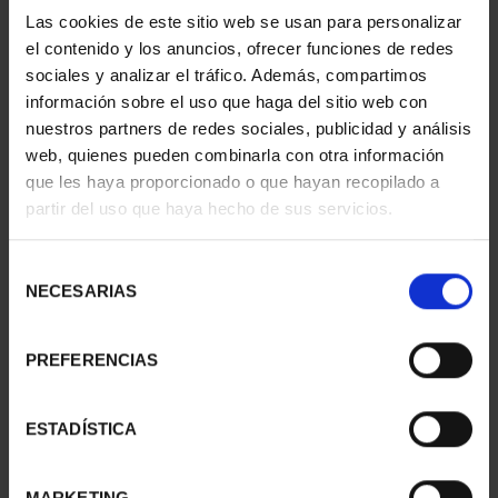
Las cookies de este sitio web se usan para personalizar
el contenido y los anuncios, ofrecer funciones de redes
ONZA DE ORO "TORO"
CARTERITA MONEDA 40
sociales y analizar el tráfico. Además, compartimos
2022
EUR 2022
información sobre el uso que haga del sitio web con
4.092,06 €
VCºVTA.MNDO
nuestros partners de redes sociales, publicidad y análisis
64,00 €
web, quienes pueden combinarla con otra información
que les haya proporcionado o que hayan recopilado a
partir del uso que haya hecho de sus servicios.
Selección
NECESARIAS
de
consentimiento
PREFERENCIAS
ESTADÍSTICA
MONEDA A.P.E. IGUANA
MONEDA A.P.E.
MARKETING