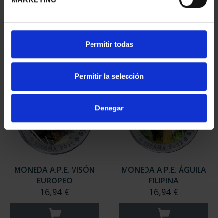
AZUL
RINOCERONTE DE JAVA
16,94 €
16,94 €
Permitir todas
Permitir la selección
Denegar
MONEDA A.P.E. VISÓN
MONEDA A.P.E. ÁGUILA
EUROPEO
FILIPINA
16,94 €
16,94 €