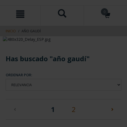
saltar
Saltar
0
al
al
contenido
men
de
navegacin
INICIO
AÑO GAUDÍ
Has buscado "año gaudí"
ORDENAR POR:
(current)
1
2