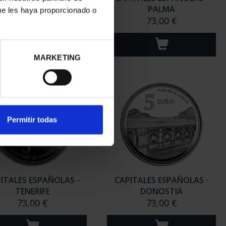
GIRONA
PALMA
ue les haya proporcionado o
73,00 €
73,00 €
MARKETING
Permitir todas
ITALES ESPAÑOLAS -
CAPITALES ESPAÑOLAS -
TENERIFE
DONOSTIA
73,00 €
73,00 €