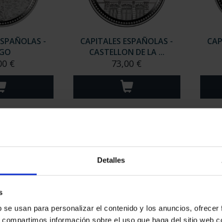
ESPAÑOLAS -
CAPITALES ESPAÑOLAS -
CAP
GO
CASTELLON DE LA ...
00 €
73,00 €
Detalles
s
b se usan para personalizar el contenido y los anuncios, ofrecer
ESPAÑOLAS -
CAPITALES ESPAÑOLAS -
CAP
s, compartimos información sobre el uso que haga del sitio web 