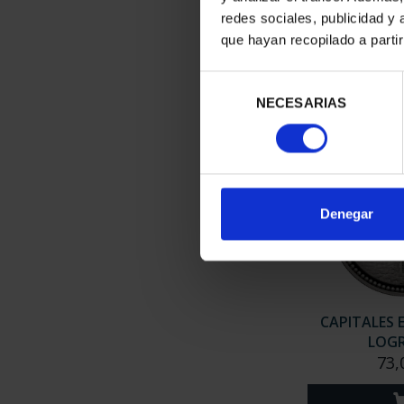
BU
redes sociales, publicidad y
73,
que hayan recopilado a parti
Selección
NECESARIAS
de
consentimiento
Denegar
CAPITALES 
LOG
73,