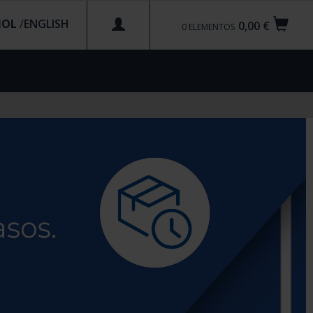
ÑOL
/
0,00 €
0
ELEMENTOS