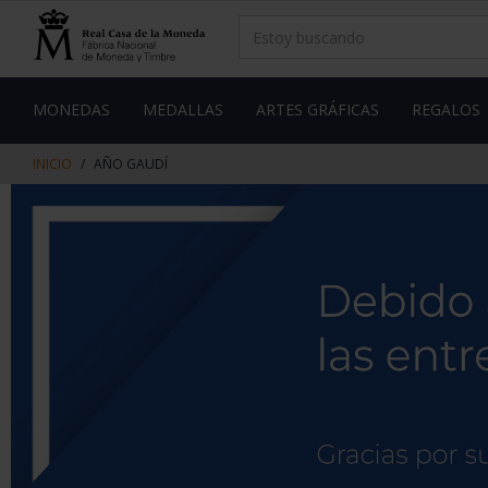
saltar
Saltar
al
al
contenido
men
de
navegacin
MONEDAS
MEDALLAS
ARTES GRÁFICAS
REGALOS
INICIO
AÑO GAUDÍ