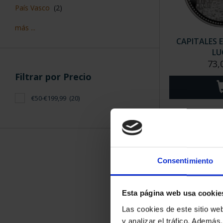
País Vasco
(2)
más ...
CAPITALES 
LU
73,
Filtrar por Precio
€50-€199,99
(20)
Consentimiento
Esta página web usa cookie
Las cookies de este sitio we
CAPITALES 
y analizar el tráfico. Ademá