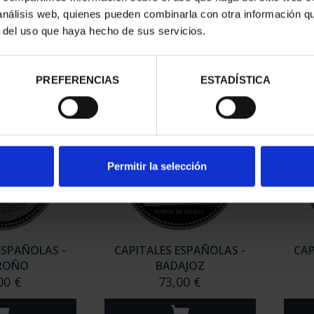
RGOS
CÓRDOBA
 análisis web, quienes pueden combinarla con otra información q
00 €
73,00 €
r del uso que haya hecho de sus servicios.
PREFERENCIAS
ESTADÍSTICA
Permitir la selección
ESPAÑOLAS -
CAPITALES ESPAÑOLAS -
CAP
ROÑO
BADAJOZ
00 €
73,00 €