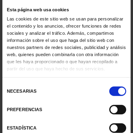
Esta página web usa cookies
1 Productos encontrados
Las cookies de este sitio web se usan para personalizar
el contenido y los anuncios, ofrecer funciones de redes
sociales y analizar el tráfico. Además, compartimos
información sobre el uso que haga del sitio web con
nuestros partners de redes sociales, publicidad y análisis
web, quienes pueden combinarla con otra información
que les haya proporcionado o que hayan recopilado a
partir del uso que haya hecho de sus servicios.
Selección
MEDALLA COBRE
NECESARIAS
de
PREMIOS TFP 2018 JOSE
consentimiento
MANU...
143,00 €
PREFERENCIAS
ESTADÍSTICA