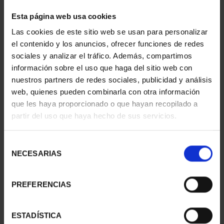
2 Productos encontrados
Esta página web usa cookies
Las cookies de este sitio web se usan para personalizar
el contenido y los anuncios, ofrecer funciones de redes
sociales y analizar el tráfico. Además, compartimos
información sobre el uso que haga del sitio web con
nuestros partners de redes sociales, publicidad y análisis
web, quienes pueden combinarla con otra información
que les haya proporcionado o que hayan recopilado a
partir del uso que haya hecho de sus servicios.
MEDALLA PLATA
MEDALLA COBRE
Selección
PREMIOS TFP 2003
PREMIOS TFP 2003
NECESARIAS
de
ANTONI CL...
ANTONI CL...
consentimiento
443,00 €
143,00 €
PREFERENCIAS
ESTADÍSTICA