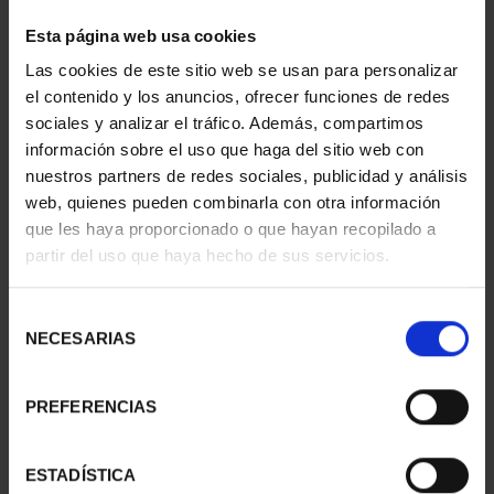
1 Productos encontrados
Esta página web usa cookies
Las cookies de este sitio web se usan para personalizar
el contenido y los anuncios, ofrecer funciones de redes
sociales y analizar el tráfico. Además, compartimos
información sobre el uso que haga del sitio web con
nuestros partners de redes sociales, publicidad y análisis
web, quienes pueden combinarla con otra información
que les haya proporcionado o que hayan recopilado a
partir del uso que haya hecho de sus servicios.
MEDALLA COBRE
Selección
PREMIOS TFP 2001 JUAN
NECESARIAS
de
BARJ...
consentimiento
143,00 €
PREFERENCIAS
ESTADÍSTICA