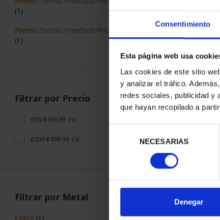
Premio Tomás Francisco Prieto cobre
(1)
Consentimiento
Premio Tomás Francisco Prieto plata
(1)
Esta página web usa cookie
Las cookies de este sitio we
y analizar el tráfico. Ademá
redes sociales, publicidad y
Filtrar por Precio
que hayan recopilado a parti
MEDALLA PL
€50-€199,99
(1)
TFP 2000 R
Selección
443,
€200-€499,99
(1)
NECESARIAS
de
consentimiento
Filtrar por Metal
Denegar
ORDENAR POR:
Cobre
(1)