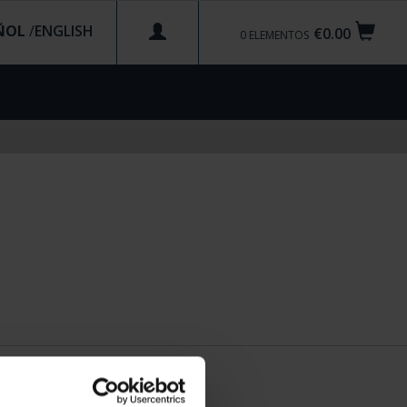
ÑOL
/
€0.00
0
ELEMENTOS