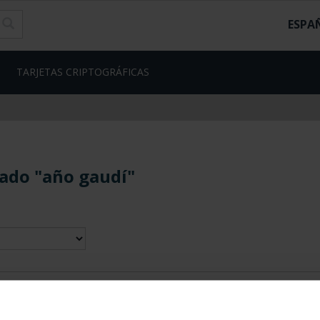
ESPA
TARJETAS CRIPTOGRÁFICAS
ado "año gaudí"
contrados