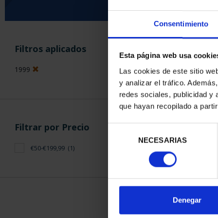
Consentimiento
Has busc
Filtros aplicados
Esta página web usa cookie
1999
Las cookies de este sitio we
ORDENAR POR:
y analizar el tráfico. Ademá
redes sociales, publicidad y
que hayan recopilado a parti
Filtrar por Precio
Selección
1 Productos en
NECESARIAS
de
€50-€199,99
(1)
consentimiento
Denegar