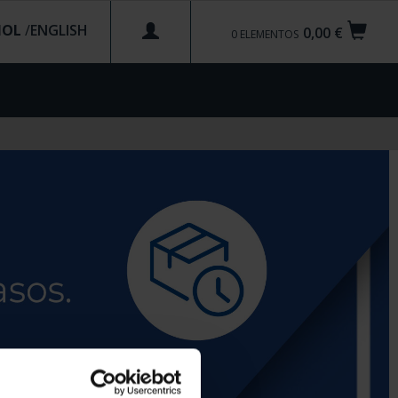
ÑOL
/
0,00 €
0
ELEMENTOS