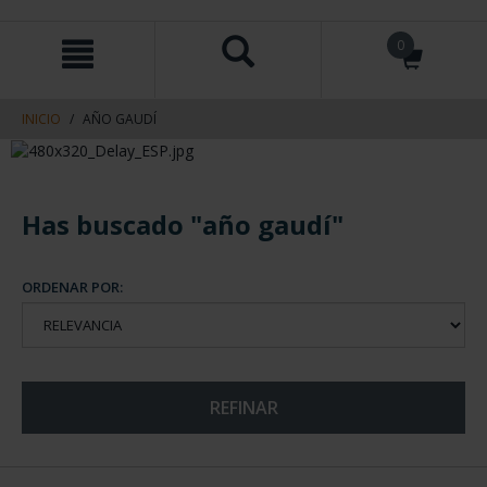
saltar
Saltar
0
al
al
contenido
men
de
navegacin
INICIO
AÑO GAUDÍ
Has buscado "año gaudí"
ORDENAR POR:
REFINAR