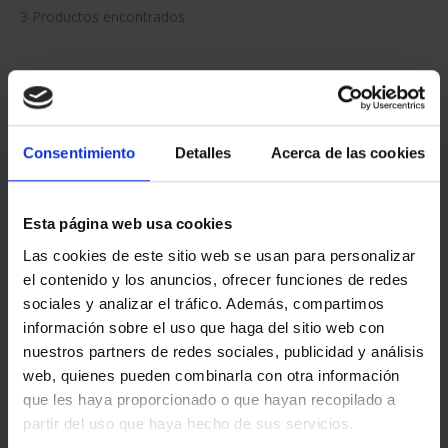
3 Productos encontrados
Consentimiento
Detalles
Acerca de las cookies
Esta página web usa cookies
Las cookies de este sitio web se usan para personalizar
MEDALLA COBRE
MEDALLA PLATA
el contenido y los anuncios, ofrecer funciones de redes
PREMIOS TFP 1997 JOSE
PREMIOS TFP 1998
sociales y analizar el tráfico. Además, compartimos
LUIS...
GORDILLO
información sobre el uso que haga del sitio web con
143,00 €
443,00 €
nuestros partners de redes sociales, publicidad y análisis
web, quienes pueden combinarla con otra información
que les haya proporcionado o que hayan recopilado a
partir del uso que haya hecho de sus servicios.