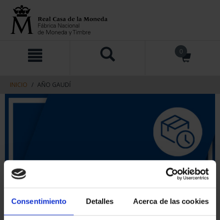
saltar
Saltar
0
al
al
contenido
men
de
navegacin
INICIO
AÑO GAUDÍ
Consentimiento
Detalles
Acerca de las cookies