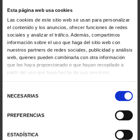
Esta página web usa cookies
Las cookies de este sitio web se usan para personalizar
Has buscado "año gaudí"
el contenido y los anuncios, ofrecer funciones de redes
sociales y analizar el tráfico. Además, compartimos
información sobre el uso que haga del sitio web con
ORDENAR POR:
nuestros partners de redes sociales, publicidad y análisis
web, quienes pueden combinarla con otra información
que les haya proporcionado o que hayan recopilado a
partir del uso que haya hecho de sus servicios.
REFINAR
Selección
NECESARIAS
de
consentimiento
1 Productos encontrados
PREFERENCIAS
ESTADÍSTICA