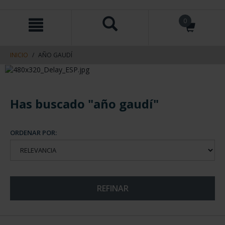
saltar
Saltar
0
al
al
contenido
men
de
navegacin
INICIO
AÑO GAUDÍ
Has buscado "año gaudí"
ORDENAR POR:
REFINAR