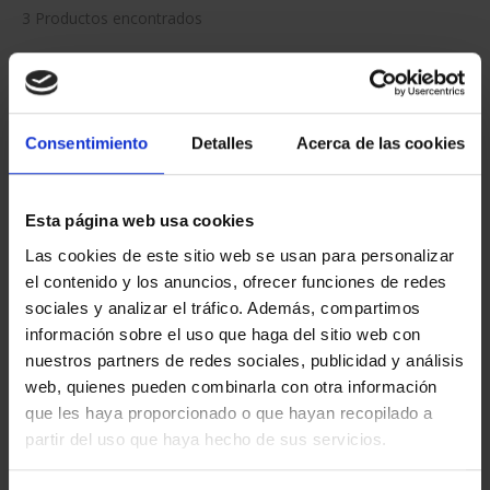
3 Productos encontrados
Consentimiento
Detalles
Acerca de las cookies
Esta página web usa cookies
Las cookies de este sitio web se usan para personalizar
el contenido y los anuncios, ofrecer funciones de redes
MEDALLA DE COBRE 'RIO
MEDALLA DE COBRE 'RÍO
sociales y analizar el tráfico. Además, compartimos
DUERO'
JALÓN'
información sobre el uso que haga del sitio web con
18,00 €
18,00 €
nuestros partners de redes sociales, publicidad y análisis
web, quienes pueden combinarla con otra información
que les haya proporcionado o que hayan recopilado a
partir del uso que haya hecho de sus servicios.