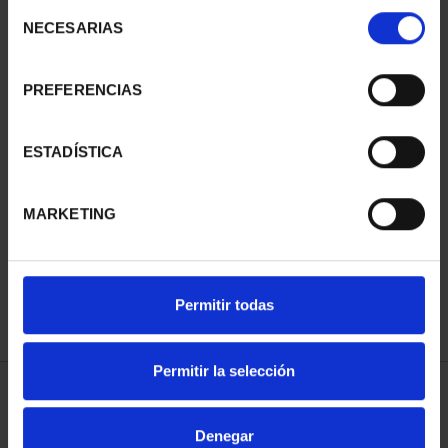
Selección
NECESARIAS
de
consentimiento
PREFERENCIAS
ESTADÍSTICA
MEDALLA DE COBRE 'RIO
LLOBREGAT'
MARKETING
18,00 €
Permitir todas
Permitir la selección
ORDENAR POR:
Denegar