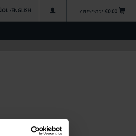
ÑOL
/
€0.00
0
ELEMENTOS