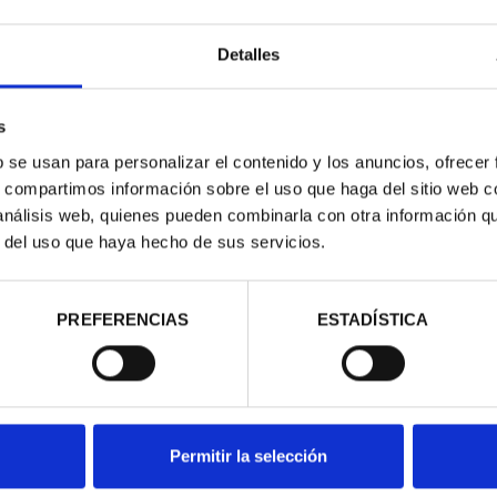
Detalles
s
b se usan para personalizar el contenido y los anuncios, ofrecer
s, compartimos información sobre el uso que haga del sitio web 
 análisis web, quienes pueden combinarla con otra información q
r del uso que haya hecho de sus servicios.
 COBRE 'RIO
MEDALLA DE COBRE 'COSTA
MED
ONA'
DORADA'
00 €
18,00 €
PREFERENCIAS
ESTADÍSTICA
Permitir la selección