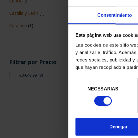
CC.AA.
(2)
Castilla y León
(1)
Consentimiento
Cataluña
(1)
Esta página web usa cookie
Las cookies de este sitio we
y analizar el tráfico. Ademá
redes sociales, publicidad y
Filtrar por Precio
que hayan recopilado a parti
MEDALLA DE
€0-€49,99
(3)
GAR
Selección
18,
NECESARIAS
de
consentimiento
Denegar
ORDENAR POR: