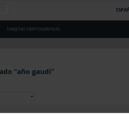
ESPA
TARJETAS CRIPTOGRÁFICAS
ado "año gaudí"
contrados