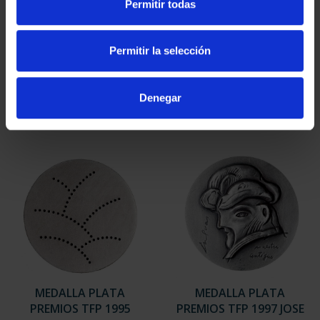
Permitir todas
MEDALLA PLATA
MEDALLA PLATA
PREMIOS TFP 2007 JOSÉ
PREMIOS TFP 2002
HERN...
CANOGAR
Permitir la selección
443,00 €
443,00 €
Denegar
MEDALLA PLATA
MEDALLA PLATA
PREMIOS TFP 1995
PREMIOS TFP 1997 JOSE