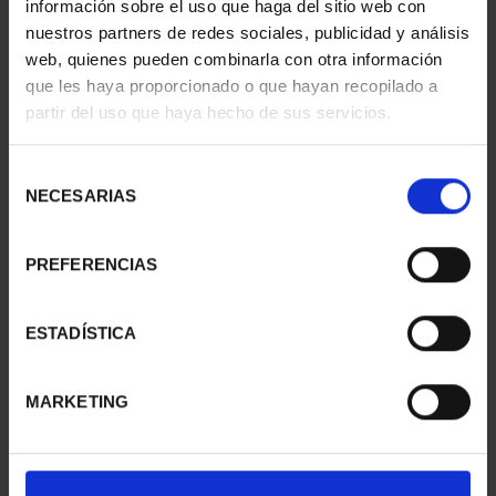
información sobre el uso que haga del sitio web con
nuestros partners de redes sociales, publicidad y análisis
web, quienes pueden combinarla con otra información
que les haya proporcionado o que hayan recopilado a
MEDALLA PLATA TFP
MEDALLA PLATA
partir del uso que haya hecho de sus servicios.
2024 "ESTHER FERRER"
PREMIOS TFP 2000
443,00 €
ROBERTO M...
443,00 €
Selección
NECESARIAS
de
consentimiento
PREFERENCIAS
ESTADÍSTICA
MARKETING