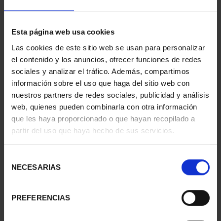
Esta página web usa cookies
Las cookies de este sitio web se usan para personalizar
MEDALLA COBRE
MEDALLA COBRE
el contenido y los anuncios, ofrecer funciones de redes
PREMIOS TFP 2012 JUAN
PREMIOS TFP 2010
sociales y analizar el tráfico. Además, compartimos
NAVA...
ALFREDO A...
información sobre el uso que haga del sitio web con
143,00 €
143,00 €
nuestros partners de redes sociales, publicidad y análisis
web, quienes pueden combinarla con otra información
que les haya proporcionado o que hayan recopilado a
partir del uso que haya hecho de sus servicios.
Selección
NECESARIAS
de
consentimiento
PREFERENCIAS