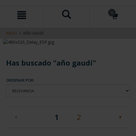
saltar
Saltar
0
al
al
contenido
men
de
navegacin
INICIO
AÑO GAUDÍ
Has buscado "año gaudí"
ORDENAR POR:
(current)
1
2