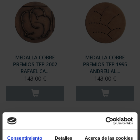
MEDALLA COBRE
MEDALLA COBRE
PREMIOS TFP 2002
PREMIOS TFP 1995
RAFAEL CA...
ANDREU AL...
143,00 €
143,00 €
Consentimiento
Detalles
Acerca de las cookies