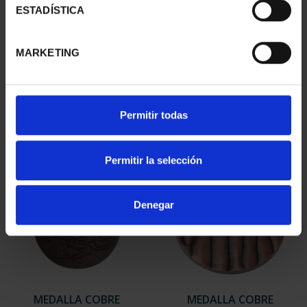
ESTADÍSTICA
MEDALLA COBRE
MEDALLA COBRE
PREMIOS TFP 2016
PREMIOS TFP 1997 JOSE
MARKETING
MITSUO M...
LUIS...
143,00 €
143,00 €
Permitir todas
Permitir la selección
Denegar
MEDALLA COBRE
MEDALLA COBRE