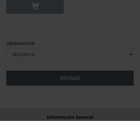
ORDENAR POR:
REFINAR
Información General
Contacto
Preguntas Frequentes (FAQs)