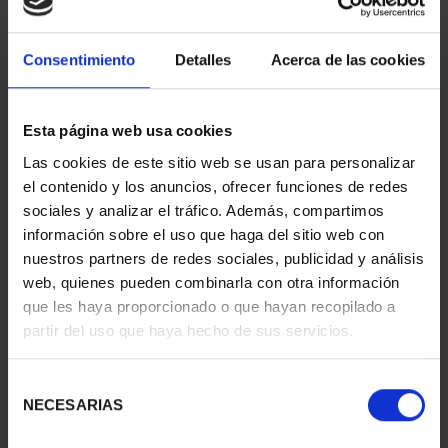
Consentimiento
Detalles
Acerca de las cookies
Esta página web usa cookies
SUSCRIPCIÓN CIUDADES
CIUDADES PATRIMONIO
Las cookies de este sitio web se usan para personalizar
PATRIMONIO DE LA
III - TARRAGONA
el contenido y los anuncios, ofrecer funciones de redes
HU...
73,00 €
sociales y analizar el tráfico. Además, compartimos
1.095,00 €
información sobre el uso que haga del sitio web con
Sólo para usuarios
nuestros partners de redes sociales, publicidad y análisis
registrados
web, quienes pueden combinarla con otra información
que les haya proporcionado o que hayan recopilado a
partir del uso que haya hecho de sus servicios.
Selección
NECESARIAS
de
consentimiento