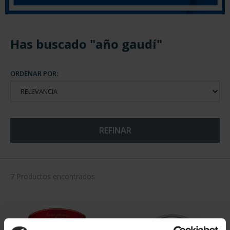
Has buscado "año gaudí"
ORDENAR POR:
REFINAR
7 Productos encontrados