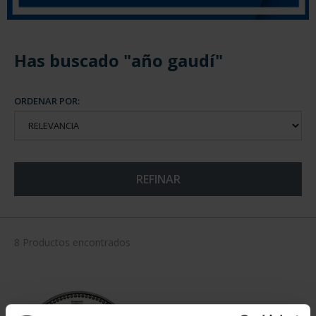
Has buscado "año gaudí"
ORDENAR POR:
REFINAR
8 Productos encontrados