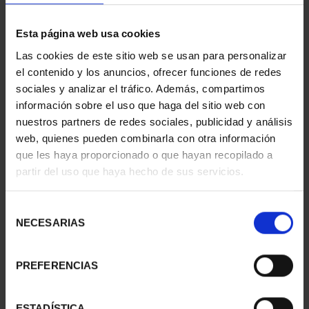
Esta página web usa cookies
Las cookies de este sitio web se usan para personalizar
el contenido y los anuncios, ofrecer funciones de redes
SUSCRIPCIÓN
SUSCRIPCIÓN
sociales y analizar el tráfico. Además, compartimos
CAPITALES DE
CAPITALES DE
información sobre el uso que haga del sitio web con
PROVINCIA 3
PROVINCIA 4
nuestros partners de redes sociales, publicidad y análisis
949,00 €
949,00 €
web, quienes pueden combinarla con otra información
Sólo para usuarios
Sólo para usuarios
que les haya proporcionado o que hayan recopilado a
registrados
registrados
partir del uso que haya hecho de sus servicios.
Selección
NECESARIAS
de
consentimiento
PREFERENCIAS
ESTADÍSTICA