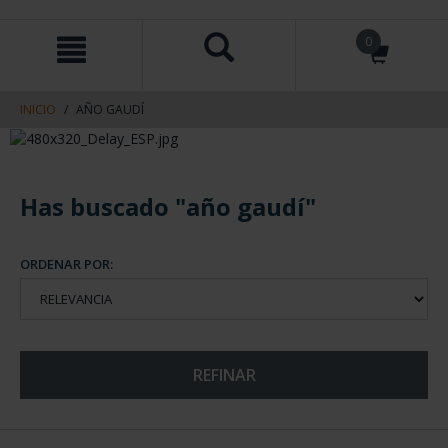
saltar
Saltar
0
al
al
contenido
men
de
navegacin
INICIO
AÑO GAUDÍ
Has buscado "año gaudí"
ORDENAR POR:
REFINAR