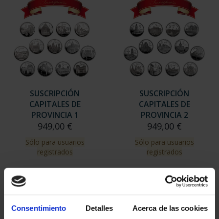
SUSCRIPCIÓN
SUSCRIPCIÓN
CAPITALES DE
CAPITALES DE
PROVINCIA 1
PROVINCIA 2
949,00 €
949,00 €
Sólo para usuarios
Sólo para usuarios
registrados
registrados
Consentimiento
Detalles
Acerca de las cookies