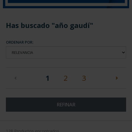
Has buscado "año gaudí"
ORDENAR POR:
(current)
1
2
3
REFINAR
128 Productos encontrados