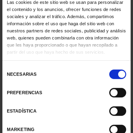
Las cookies de este sitio web se usan para personalizar
ANTON' BILBAO
BURGOS (2021) 8
el contenido y los anuncios, ofrecer funciones de redes
72,00 €
REALES
sociales y analizar el tráfico. Además, compartimos
140,00 €
información sobre el uso que haga del sitio web con
nuestros partners de redes sociales, publicidad y análisis
web, quienes pueden combinarla con otra información
que les haya proporcionado o que hayan recopilado a
partir del uso que haya hecho de sus servicios.
Selección
NECESARIAS
de
consentimiento
PREFERENCIAS
ESTADÍSTICA
AGUAFUERTE 'PUERTA
CAPITALES ESPAÑOLAS
SAN VICENTE'
- PALENCIA
96,00 €
73,00 €
MARKETING