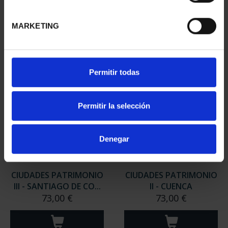
III - SEGOVIA
- CÁCERES
73,00 €
73,00 €
MARKETING
Permitir todas
Permitir la selección
Denegar
CIUDADES PATRIMONIO
CIUDADES PATRIMONIO
III - SANTIAGO DE CO...
II - CUENCA
73,00 €
73,00 €