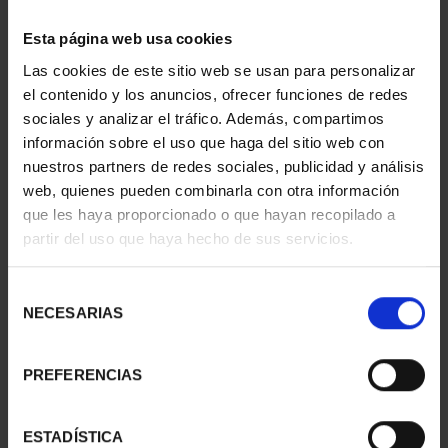
Esta página web usa cookies
CIUDADES PATRIMONIO
CIUDADES PATRIMONIO
Las cookies de este sitio web se usan para personalizar
- ALCALÁ DE HENARES
- CÓRDOBA
el contenido y los anuncios, ofrecer funciones de redes
73,00 €
73,00 €
sociales y analizar el tráfico. Además, compartimos
información sobre el uso que haga del sitio web con
nuestros partners de redes sociales, publicidad y análisis
web, quienes pueden combinarla con otra información
que les haya proporcionado o que hayan recopilado a
partir del uso que haya hecho de sus servicios.
Selección
NECESARIAS
de
consentimiento
PREFERENCIAS
CIUDADES PATRIMONIO
CIUDADES PATRIMONIO
ESTADÍSTICA