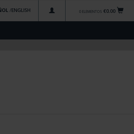
ÑOL
/
€0.00
0
ELEMENTOS