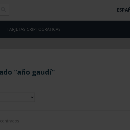
ESPA
TARJETAS CRIPTOGRÁFICAS
ado "año gaudí"
ncontrados