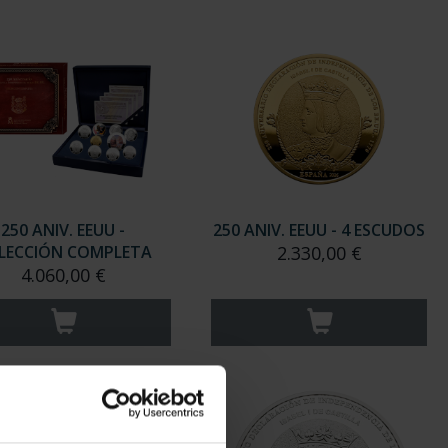
250 ANIV. EEUU -
250 ANIV. EEUU - 4 ESCUDOS
LECCIÓN COMPLETA
2.330,00 €
4.060,00 €