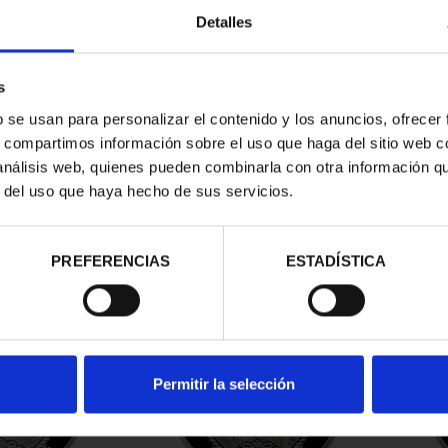
Detalles
s
b se usan para personalizar el contenido y los anuncios, ofrecer
EEUU - FIRST
250 ANIV. EEUU - FARRAGUT
250
s, compartimos información sobre el uso que haga del sitio web 
8 REALES
8 REALES
 análisis web, quienes pueden combinarla con otra información q
,00 €
140,00 €
r del uso que haya hecho de sus servicios.
PREFERENCIAS
ESTADÍSTICA
Permitir la selección