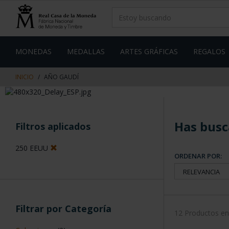
saltar
Saltar
al
al
contenido
men
de
navegacin
MONEDAS
MEDALLAS
ARTES GRÁFICAS
REGALOS
INICIO
AÑO GAUDÍ
Has busc
Filtros aplicados
250 EEUU
ORDENAR POR:
Filtrar por Categoría
12 Productos e