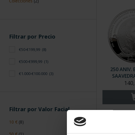
Colecciones
(2)
Filtrar por Precio
€50-€199,99
(8)
€500-€999,99
(1)
250 ANIV. 
€1.000-€100.000
(3)
SAAVEDRA
140,
Filtrar por Valor Facial
10 €
(8)
50 €
(1)