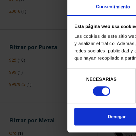
Consentimiento
200 €
(1)
Esta página web usa cookie
Las cookies de este sitio we
250 ANIV. 
y analizar el tráfico. Ademá
Filtrar por Pureza
DOLLAR 
redes sociales, publicidad y
140
que hayan recopilado a parti
925
(10)
999
(1)
Selección
NECESARIAS
de
999/925
(1)
consentimiento
Denegar
Filtrar por Metal
Oro
(1)