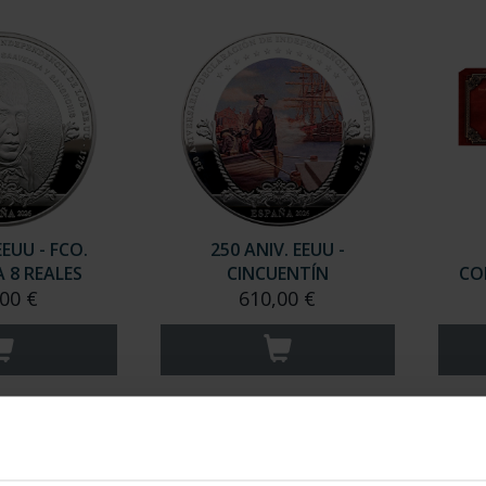
EEUU - FCO.
250 ANIV. EEUU -
 8 REALES
CINCUENTÍN
CO
00 €
610,00 €