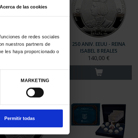
Acerca de las cookies
 funciones de redes sociales
 ANIV. EEUU - ÁGUILA
250 ANIV. EEUU - REINA
con nuestros partners de
CALVA 8 REALES
ISABEL 8 REALES
ue les haya proporcionado o
140,00 €
140,00 €
MARKETING
Permitir todas