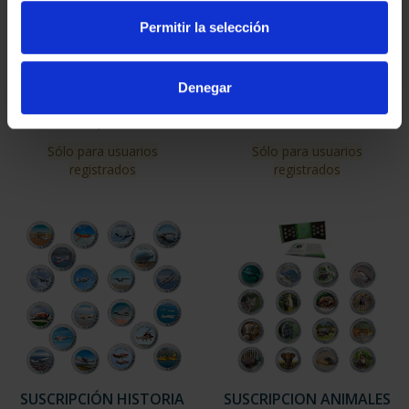
SUSCRIPCIÓN CIUDADES
SUSCRIPCIÓN Hª
PATRIMONIO DE LA
FERROCARRIL SERIES 2-
Permitir la selección
HU...
3-4
1.095,00 €
254,10 €
Denegar
Sólo para usuarios
Sólo para usuarios
registrados
registrados
SUSCRIPCIÓN Hª DEL
SUSCRIPCION
FERROCARRIL
CASTILLOS DEL MUNDO
COMPLETA
271,04 €
338,80 €