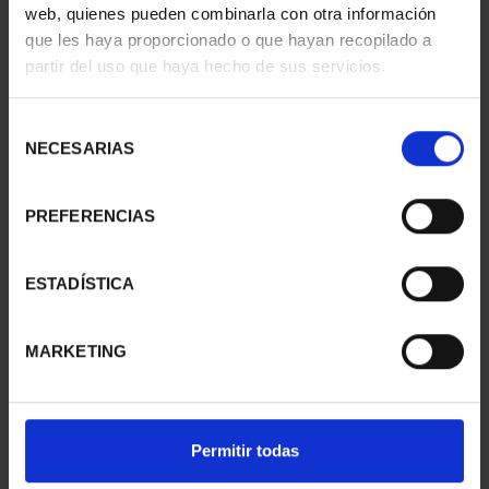
web, quienes pueden combinarla con otra información
que les haya proporcionado o que hayan recopilado a
partir del uso que haya hecho de sus servicios.
SUSCRIPCIÓN
SUSCRIPCIÓN
CAPITALES DE
CAPITALES DE
Selección
PROVINCIA 3
PROVINCIA 4
NECESARIAS
de
949,00 €
949,00 €
consentimiento
Sólo para usuarios
Sólo para usuarios
PREFERENCIAS
registrados
registrados
ESTADÍSTICA
MARKETING
Permitir todas