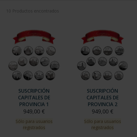
Has buscado "año gaudí"
ORDENAR POR:
REFINAR
10 Productos encontrados