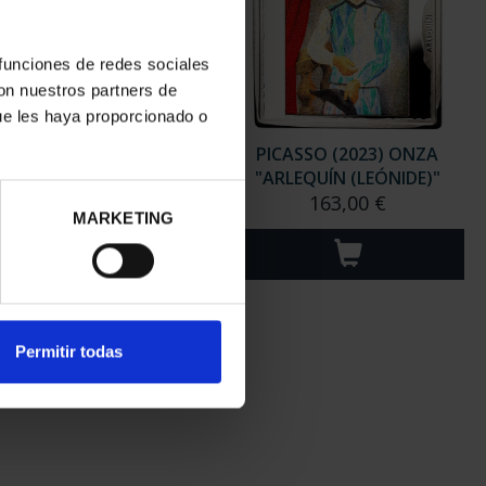
 funciones de redes sociales
CASSO (2023) ONZA
PICASSO (2023) ONZA "LA
con nuestros partners de
ACQUELINE SENTADA"
ESPERA (MARGOT)"
ue les haya proporcionado o
163,00 €
163,00 €
MARKETING
Permitir todas
SSO (2023) COLECCIÓN
PICASSO (2023) ONZA