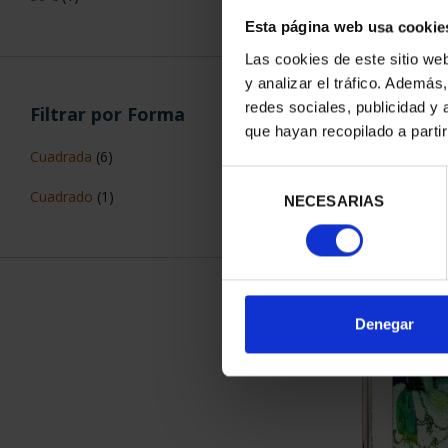
€50-€199,99
(6)
Esta página web usa cookie
€500-€999,99
(2)
Las cookies de este sitio we
PICASSO (
y analizar el tráfico. Ademá
€1.000-€100.000
(1)
"CABEZA DE 
redes sociales, publicidad y
163,
que hayan recopilado a parti
Selección
NECESARIAS
de
Filtrar por Valor Facial
consentimiento
10 €
(6)
50 €
(1)
Denegar
Filtrar por Forma
PICASSO (