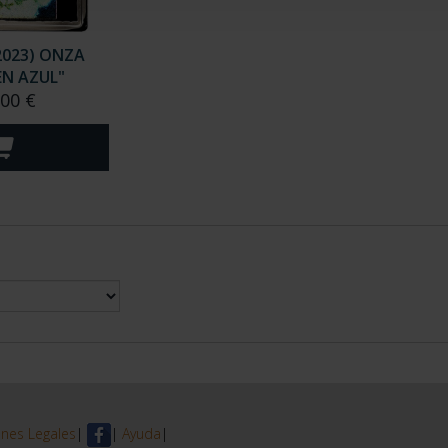
 DE TOROS"
COMPLETA
,00 €
2.128,00 €
2023) ONZA
EN AZUL"
,00 €