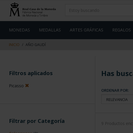
saltar
Saltar
al
al
contenido
men
de
navegacin
MONEDAS
MEDALLAS
ARTES GRÁFICAS
REGALOS
INICIO
AÑO GAUDÍ