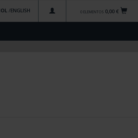
ÑOL
/
0,00 €
0
ELEMENTOS