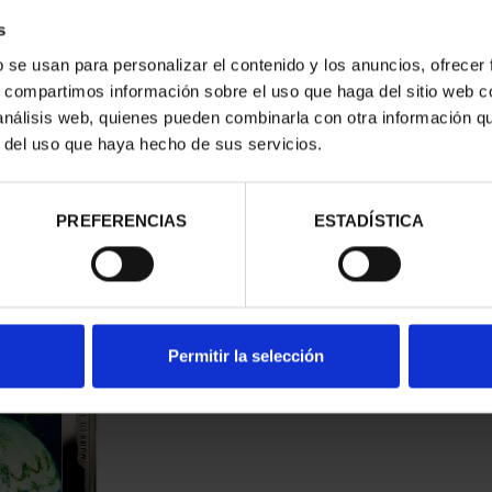
s
b se usan para personalizar el contenido y los anuncios, ofrecer
2023) ONZA
PICASSO (2023) 50 EURO
PI
s, compartimos información sobre el uso que haga del sitio web 
MUJER LLO...
"MUJER CON LOS BR...
"J
 análisis web, quienes pueden combinarla con otra información q
00 €
575,00 €
r del uso que haya hecho de sus servicios.
PREFERENCIAS
ESTADÍSTICA
Permitir la selección
2023) ONZA
PICASSO (2023) COLECCIÓN
PICA