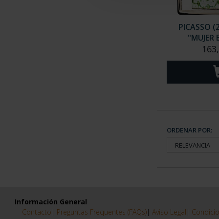
Cuadrada
(6)
"CORRIDA
163
Cuadrado
(1)
PICASSO (
"MUJER 
163