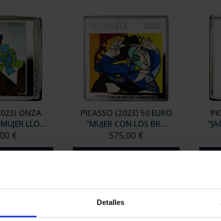
ado "año gaudí"
contrados
Detalles