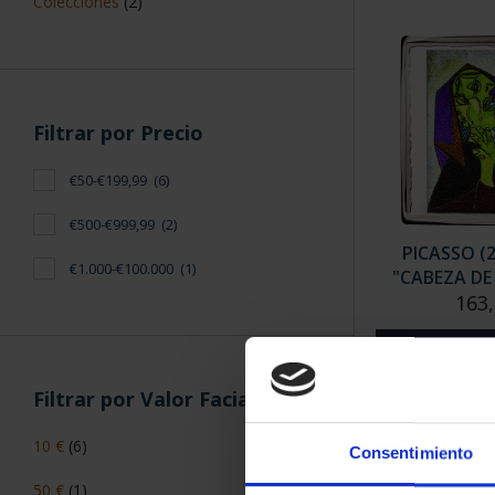
Has busc
Filtros aplicados
Picasso
ORDENAR POR:
Filtrar por Categoría
9 Productos en
Colecciones
(2)
Consentimiento
Filtrar por Precio