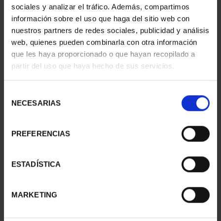
sociales y analizar el tráfico. Además, compartimos
información sobre el uso que haga del sitio web con
nuestros partners de redes sociales, publicidad y análisis
web, quienes pueden combinarla con otra información
que les haya proporcionado o que hayan recopilado a
partir del uso que haya hecho de sus servicios.
Selección
150 AÑOS DEL ESCUDO -
150 AÑOS DEL ESCUDO -
NECESARIAS
MONEDA 1 ESCUDO
COLECCIÓN COMPLETA
de
645,00 €
8.500,00 €
consentimiento
PREFERENCIAS
ESTADÍSTICA
MARKETING