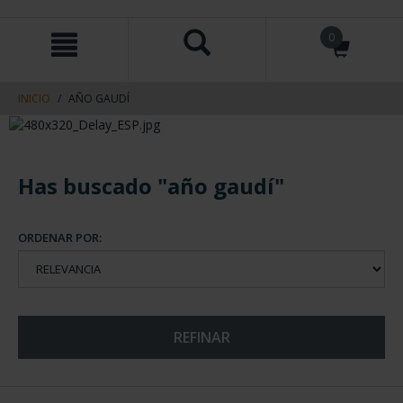
saltar
Saltar
0
al
al
contenido
men
de
navegacin
INICIO
AÑO GAUDÍ
Has buscado "año gaudí"
ORDENAR POR:
REFINAR