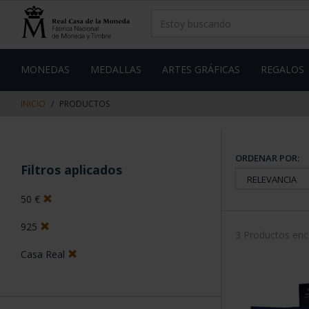
saltar
Saltar
al
al
contenido
men
de
navegacin
MONEDAS
MEDALLAS
ARTES GRÁFICAS
REGALOS
INICIO
PRODUCTOS