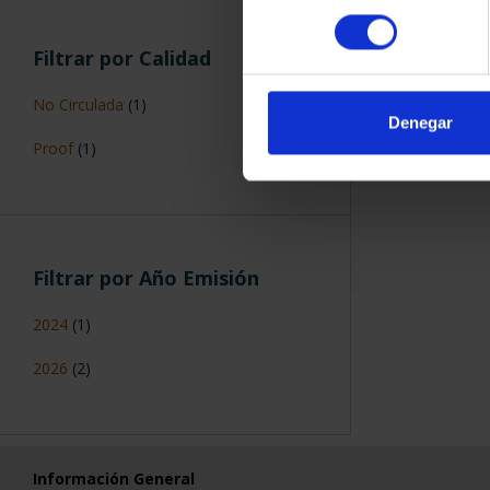
CARTERITA M
consentimiento
20
Proclamación Felipe VI
(1)
85,
Denegar
Filtrar por Precio
€50-€199,99
(2)
ORDENAR POR:
€500-€999,99
(1)
Filtrar por Calidad
No Circulada
(1)
Proof
(1)