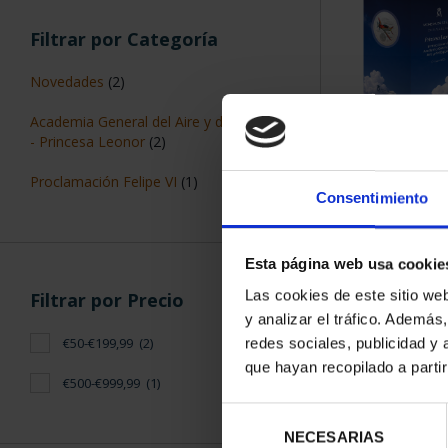
ORDENAR POR:
Filtros aplicados
50 €
925
3 Productos en
Consentimiento
Casa Real
Esta página web usa cookie
Las cookies de este sitio we
y analizar el tráfico. Ademá
Filtrar por Categoría
redes sociales, publicidad y
que hayan recopilado a parti
Novedades
(2)
Selección
Academia General del Aire y del Espacio
NECESARIAS
de
- Princesa Leonor
(2)