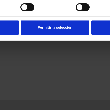
ONEDA 60 EUR
PROCLAMACIÓN FELIPE VI
C
26
(2024) CINCUENTÍN
ACA
00 €
610,00 €
Permitir la selección