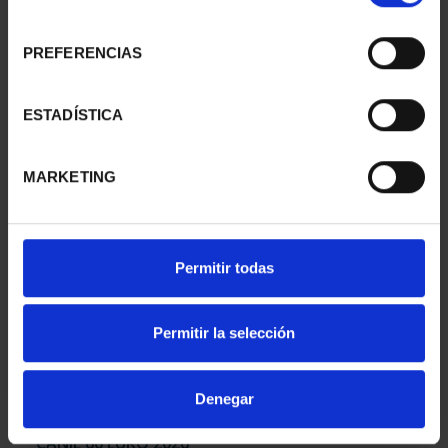
consentimiento
PREFERENCIAS
CARTERITA MONEDA 60
250 ANIV. EEUU -
EUR 2026
CINCUENTÍN
ESTADÍSTICA
85,00 €
610,00 €
MARKETING
Permitir todas
Permitir la selección
Denegar
CANJE 60 EURO 2026