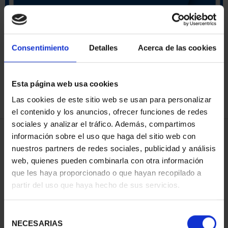
ORDENAR POR:
Consentimiento
Detalles
Acerca de las cookies
Esta página web usa cookies
REFINAR
Las cookies de este sitio web se usan para personalizar
el contenido y los anuncios, ofrecer funciones de redes
sociales y analizar el tráfico. Además, compartimos
3 Productos encontrados
información sobre el uso que haga del sitio web con
nuestros partners de redes sociales, publicidad y análisis
web, quienes pueden combinarla con otra información
que les haya proporcionado o que hayan recopilado a
partir del uso que haya hecho de sus servicios.
Selección
NECESARIAS
de