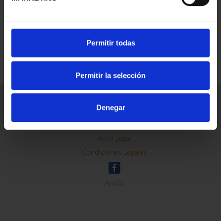
REFINAR
Permitir todas
Permitir la selección
Información General
Denegar
Contacto
Preguntas Frequentes (FAQs)
Aviso Legal
Condiciones Legales
Ayuda