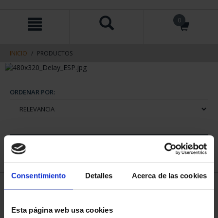
saltar
Saltar
0
al
al
contenido
men
de
navegacin
INICIO
PRODUCTOS
ORDENAR POR:
REFINAR
Consentimiento
Detalles
Acerca de las cookies
1 Productos encontrados
Esta página web usa cookies