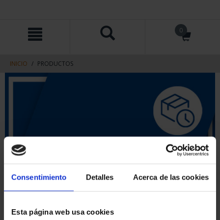
saltar
Saltar
0
al
al
contenido
men
de
navegacin
INICIO
PRODUCTOS
Consentimiento
Detalles
Acerca de las cookies
Esta página web usa cookies