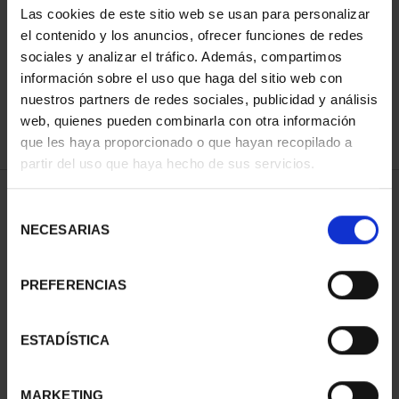
Las cookies de este sitio web se usan para personalizar
el contenido y los anuncios, ofrecer funciones de redes
sociales y analizar el tráfico. Además, compartimos
ORDENAR POR:
información sobre el uso que haga del sitio web con
nuestros partners de redes sociales, publicidad y análisis
web, quienes pueden combinarla con otra información
que les haya proporcionado o que hayan recopilado a
REFINAR
partir del uso que haya hecho de sus servicios.
Selección
NECESARIAS
de
1 Productos encontrados
consentimiento
PREFERENCIAS
ESTADÍSTICA
MARKETING