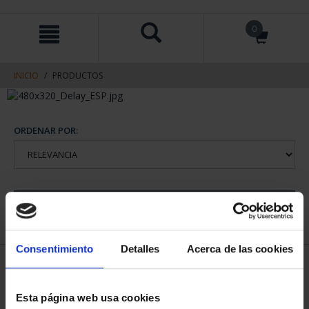
saltar
Saltar
0
al
al
contenido
men
de
navegacin
INICIO
PRODUCTOS
ORDENAR POR:
REFINAR
Consentimiento
Detalles
Acerca de las cookies
1 Productos encontrados
Esta página web usa cookies