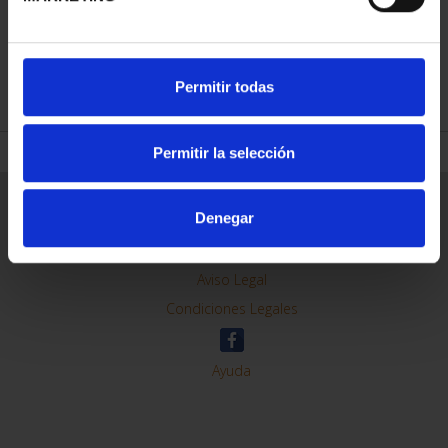
REFINAR
Permitir todas
Permitir la selección
Información General
Denegar
Contacto
Preguntas Frequentes (FAQs)
Aviso Legal
Condiciones Legales
Ayuda