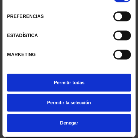
consentimiento
CIUDADES PATRIMONIO
CIUDADES PATRIMONIO
PREFERENCIAS
III - TARRAGONA
III - SEGOVIA
73,00 €
73,00 €
ESTADÍSTICA
MARKETING
Permitir todas
Permitir la selección
CIUDADES PATRIMONIO
CIUDADES PATRIMONIO
Denegar
III - SANTIAGO DE CO...
III - TOLEDO
73,00 €
73,00 €